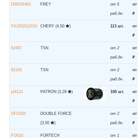
D09106401
FREY
от 5
от
раб.дн.
₽
F4J201012010
CHERY
(4,50
)
113 шт.
от
₽
92497
TSN
от 2
от
раб.дн.
₽
92182
TSN
от 2
от
раб.дн.
₽
pf4121
PATRON
(3,29
)
100 шт.
от
₽
DFO020
DOUBLE FORCE
от 2
от
(3,50
)
раб.дн.
₽
FO010
FORTECH
от 1
от