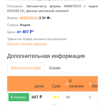
Описание:
Автозапчасть фирмы AVANTECH с кодом
OF0102 Un_фильтр масляный avantech
Фирма:
AVANTECH
(
3,50
)
Страна:
Корея
от
407
₽*
Цена:
*Цены на товар указаны для региона
Россия и другие регионы
Дополнительная информация
Варианты поставки
Отзывы
В
Цена
Срок
наличии
Мин.за
407 ₽
В корзину
2
10
1