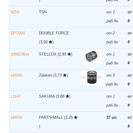
925S
TSN
от 2
от
раб.дн.
₽
DFO004
DOUBLE FORCE
от 2
от
(3,50
)
раб.дн.
₽
2050235sx
STELLOX
(2,93
)
от 1
от
раб.дн.
₽
of4456
Zekkert
(3,73
)
от 5
от
раб.дн.
₽
c1147
SAKURA
(3,88
)
от 1
от
раб.дн.
₽
pbf016
PARTS-MALL
(3,25
37 шт.
от
)
₽