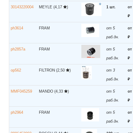
30143220004
MEYLE
(4,17
)
1 шт.
от
₽
ph3614
FRAM
от 5
от
раб.дн.
₽
ph2857a
FRAM
от 5
от
раб.дн.
₽
op562
FILTRON
(2,50
)
от 3
от
раб.дн.
₽
MMF045259
MANDO
(4,33
)
от 5
от
раб.дн.
₽
ph2964
FRAM
от 5
от
раб.дн.
₽