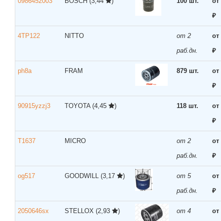
0986452003
BOSCH
(3,44
)
100 шт.
от
₽
4TP122
NITTO
от 2
от
раб.дн.
₽
ph8a
FRAM
879 шт.
от
₽
90915yzzj3
TOYOTA
(4,45
)
118 шт.
от
₽
T1637
MICRO
от 2
от
раб.дн.
₽
og517
GOODWILL
(3,17
)
от 5
от
раб.дн.
₽
2050646sx
STELLOX
(2,93
)
от 4
от