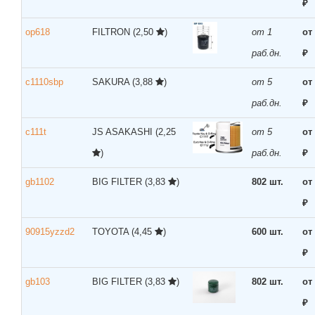
₽
op618
FILTRON
(2,50
)
от 1
от
раб.дн.
₽
c1110sbp
SAKURA
(3,88
)
от 5
от
раб.дн.
₽
c111t
JS ASAKASHI
(2,25
от 5
от
)
раб.дн.
₽
gb1102
BIG FILTER
(3,83
)
802 шт.
от
₽
90915yzzd2
TOYOTA
(4,45
)
600 шт.
от
₽
gb103
BIG FILTER
(3,83
)
802 шт.
от
₽