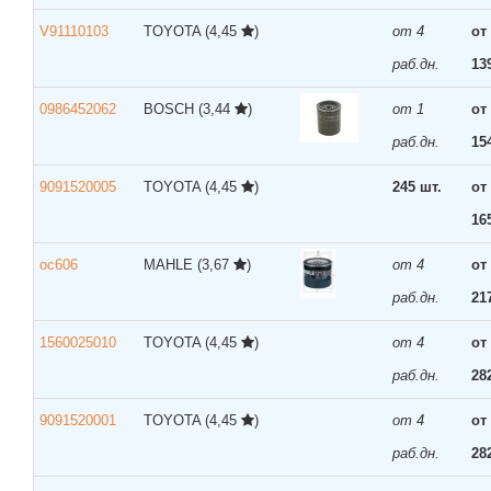
V91110103
TOYOTA
(4,45
)
от 4
от
раб.дн.
13
0986452062
BOSCH
(3,44
)
от 1
от
раб.дн.
15
9091520005
TOYOTA
(4,45
)
245 шт.
от
16
oc606
MAHLE
(3,67
)
от 4
от
раб.дн.
21
1560025010
TOYOTA
(4,45
)
от 4
от
раб.дн.
28
9091520001
TOYOTA
(4,45
)
от 4
от
раб.дн.
28