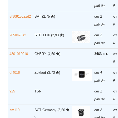
раб.дн.
₽
st90915yzzd2
SAT
(2,75
)
от 2
от
раб.дн.
₽
2050478sx
STELLOX
(2,93
)
от 2
от
раб.дн.
₽
4801012010
CHERY
(4,50
)
3463 шт.
от
₽
of4016
Zekkert
(3,73
)
от 4
от
раб.дн.
₽
925
TSN
от 2
от
раб.дн.
₽
sm110
SCT Germany
(3,50
от 2
от
)
раб.дн.
₽