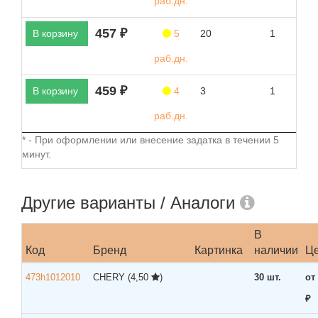
раб.дн.
457 ₽
В корзину
5
20
1
раб.дн.
459 ₽
В корзину
4
3
1
раб.дн.
* - При оформлении или внесение задатка в течении 5
минут.
Другие варианты / Аналоги
В
Код
Бренд
Картинка
наличии
Ц
473h1012010
CHERY
(4,50
)
30 шт.
от
₽