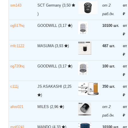
sm143
SCT Germany
(3,50
от 2
от
)
раб.дн.
₽
og517hq
GOODWILL
(3,17
)
10100 шт.
от
₽
mfc1122
MASUMA
(3,93
)
487 шт.
от
₽
og720hq
GOODWILL
(3,17
)
100 шт.
от
₽
c111j
JS ASAKASHI
(2,25
350 шт.
от
)
₽
afos021
MILES
(2,96
)
от 2
от
раб.дн.
₽
mof0241
MANDO
(4,33
)
10100 шт.
от