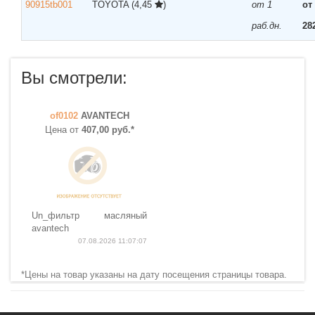
90915tb001
TOYOTA
(4,45
)
от 1
от
раб.дн.
28
Вы смотрели:
of0102
AVANTECH
Цена от
407,00 руб.*
Un_фильтр масляный
avantech
07.08.2026 11:07:07
*Цены на товар указаны на дату посещения страницы товара.