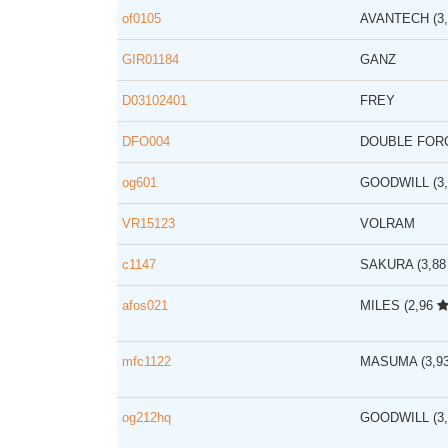
of0105
AVANTECH
(3
GIR01184
GANZ
D03102401
FREY
DFO004
DOUBLE FO
og601
GOODWILL
(3
VR15123
VOLRAM
c1147
SAKURA
(3,8
afos021
MILES
(2,96
mfc1122
MASUMA
(3,9
og212hq
GOODWILL
(3