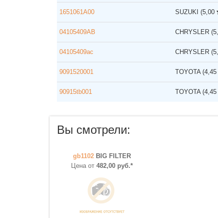
1651061A00
SUZUKI
(5,00
04105409AB
CHRYSLER
(5
04105409ac
CHRYSLER
(5
9091520001
TOYOTA
(4,4
90915tb001
TOYOTA
(4,4
Вы смотрели:
gb1102
BIG FILTER
Цена от
482,00 руб.*