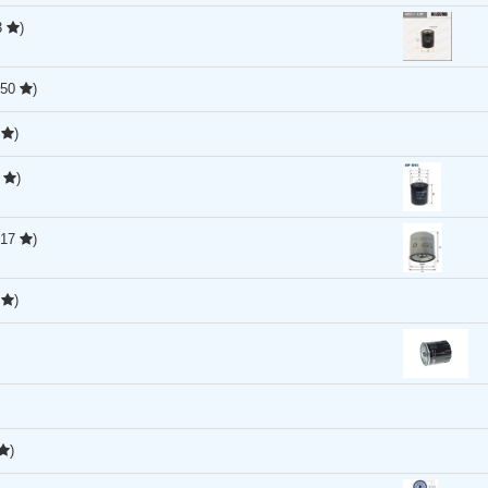
3
)
,50
)
5
)
0
)
,17
)
5
)
)