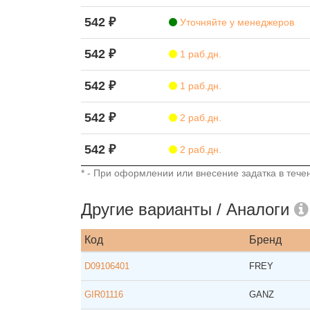
542 ₽
Уточняйте у менеджеров
542 ₽
1 раб.дн.
542 ₽
1 раб.дн.
542 ₽
2 раб.дн.
542 ₽
2 раб.дн.
* - При оформлении или внесение задатка в течен
Другие варианты / Аналоги
Код
Бренд
D09106401
FREY
GIR01116
GANZ