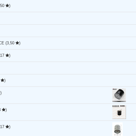
,50
)
RCE
(3,50
)
,17
)
8
)
)
3
)
,17
)