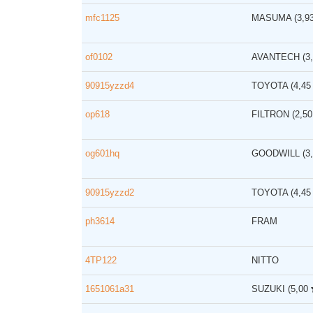
mfc1125
MASUMA
(3,9
of0102
AVANTECH
(3
90915yzzd4
TOYOTA
(4,4
op618
FILTRON
(2,5
og601hq
GOODWILL
(3
90915yzzd2
TOYOTA
(4,4
ph3614
FRAM
4TP122
NITTO
1651061a31
SUZUKI
(5,00