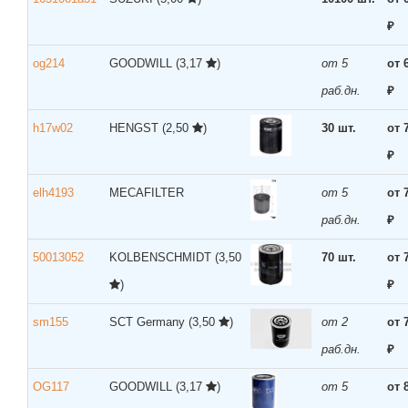
₽
og214
GOODWILL
(3,17
)
от 5
от 
раб.дн.
₽
h17w02
HENGST
(2,50
)
30 шт.
от 
₽
elh4193
MECAFILTER
от 5
от 
раб.дн.
₽
50013052
KOLBENSCHMIDT
(3,50
70 шт.
от 
)
₽
sm155
SCT Germany
(3,50
)
от 2
от 
раб.дн.
₽
OG117
GOODWILL
(3,17
)
от 5
от 