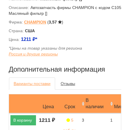
Описание:
Автозапчасть фирмы CHAMPION с кодом C105
Масляный фильтр []
Фирма:
CHAMPION
(
3,57
)
Страна:
США
1211
₽*
Цена:
*Цены на товар указаны для региона
Россия и другие регионы
Дополнительная информация
Варианты поставки
Отзывы
В
Цена
Срок
наличии
Мин.за
1211 ₽
В корзину
5
3
1