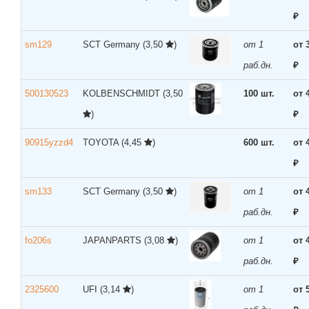
₽
sm129
SCT Germany
(3,50
)
от 1
от 
раб.дн.
₽
500130523
KOLBENSCHMIDT
(3,50
100 шт.
от 
)
₽
90915yzzd4
TOYOTA
(4,45
)
600 шт.
от 
₽
sm133
SCT Germany
(3,50
)
от 1
от 
раб.дн.
₽
fo206s
JAPANPARTS
(3,08
)
от 1
от 
раб.дн.
₽
2325600
UFI
(3,14
)
от 1
от 