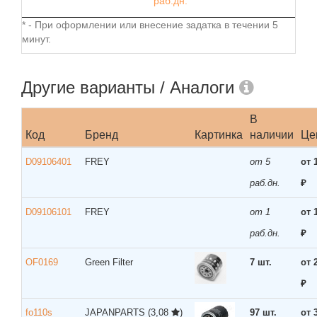
раб.дн.
* - При оформлении или внесение задатка в течении 5
минут.
Другие варианты / Аналоги
В
Код
Бренд
Картинка
наличии
Це
D09106401
FREY
от 5
от 
раб.дн.
₽
D09106101
FREY
от 1
от 
раб.дн.
₽
OF0169
Green Filter
7 шт.
от 
₽
fo110s
JAPANPARTS
(3,08
)
97 шт.
от 