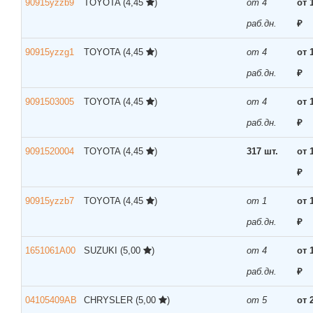
90915yzzb9
TOYOTA
(4,45
)
от 4
от 
раб.дн.
₽
90915yzzg1
TOYOTA
(4,45
)
от 4
от 
раб.дн.
₽
9091503005
TOYOTA
(4,45
)
от 4
от 
раб.дн.
₽
9091520004
TOYOTA
(4,45
)
317 шт.
от 
₽
90915yzzb7
TOYOTA
(4,45
)
от 1
от 
раб.дн.
₽
1651061A00
SUZUKI
(5,00
)
от 4
от 
раб.дн.
₽
04105409AB
CHRYSLER
(5,00
)
от 5
от 