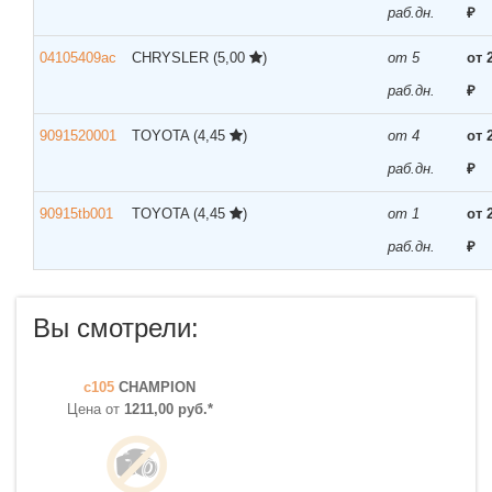
раб.дн.
₽
04105409ac
CHRYSLER
(5,00
)
от 5
от 
раб.дн.
₽
9091520001
TOYOTA
(4,45
)
от 4
от 
раб.дн.
₽
90915tb001
TOYOTA
(4,45
)
от 1
от 
раб.дн.
₽
Вы смотрели:
c105
CHAMPION
Цена от
1211,00 руб.*