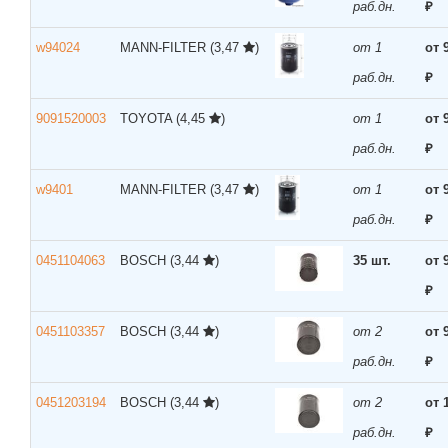
раб.дн.
₽
w94024
MANN-FILTER
(3,47
)
от 1
от 
раб.дн.
₽
9091520003
TOYOTA
(4,45
)
от 1
от 
раб.дн.
₽
w9401
MANN-FILTER
(3,47
)
от 1
от 
раб.дн.
₽
0451104063
BOSCH
(3,44
)
35 шт.
от 
₽
0451103357
BOSCH
(3,44
)
от 2
от 
раб.дн.
₽
0451203194
BOSCH
(3,44
)
от 2
от 
раб.дн.
₽