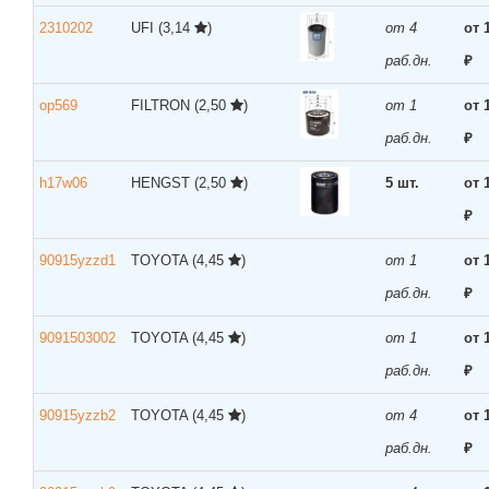
2310202
UFI
(3,14
)
от 4
от 
раб.дн.
₽
op569
FILTRON
(2,50
)
от 1
от 
раб.дн.
₽
h17w06
HENGST
(2,50
)
5 шт.
от 
₽
90915yzzd1
TOYOTA
(4,45
)
от 1
от 
раб.дн.
₽
9091503002
TOYOTA
(4,45
)
от 1
от 
раб.дн.
₽
90915yzzb2
TOYOTA
(4,45
)
от 4
от 
раб.дн.
₽