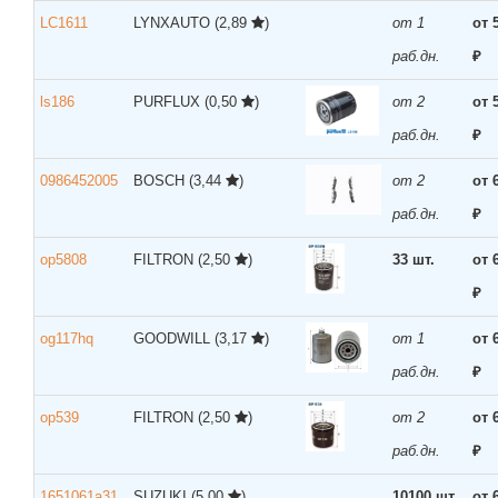
LC1611
LYNXAUTO
(2,89
)
от 1
от 
раб.дн.
₽
ls186
PURFLUX
(0,50
)
от 2
от 
раб.дн.
₽
0986452005
BOSCH
(3,44
)
от 2
от 
раб.дн.
₽
op5808
FILTRON
(2,50
)
33 шт.
от 
₽
og117hq
GOODWILL
(3,17
)
от 1
от 
раб.дн.
₽
op539
FILTRON
(2,50
)
от 2
от 
раб.дн.
₽
1651061a31
SUZUKI
(5,00
)
10100 шт.
от 