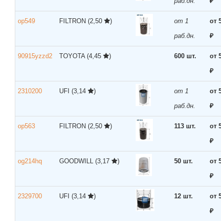
раб.дн.
₽
op549
FILTRON
(2,50
)
от 1
от 
раб.дн.
₽
90915yzzd2
TOYOTA
(4,45
)
600 шт.
от 
₽
2310200
UFI
(3,14
)
от 1
от 
раб.дн.
₽
op563
FILTRON
(2,50
)
113 шт.
от 
₽
og214hq
GOODWILL
(3,17
)
50 шт.
от 
₽
2329700
UFI
(3,14
)
12 шт.
от 
₽