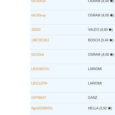
6415001b
OSRAM
(4,00
)
64150sup
OSRAM
(4,00
)
32503
VALEO
(4,60
)
1987301051
BOSCH
(3,44
)
64150ult
OSRAM
(4,00
)
LB1106SVU
LARIOMI
LB1111PW
LARIOMI
GIP06047
GANZ
8gh002089351
HELLA
(3,92
)