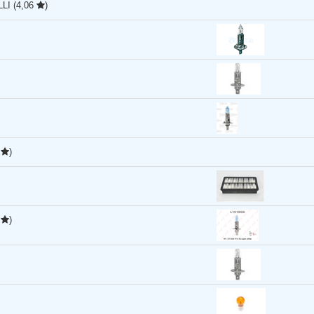
LLI
(4,06
)
0
)
9
)