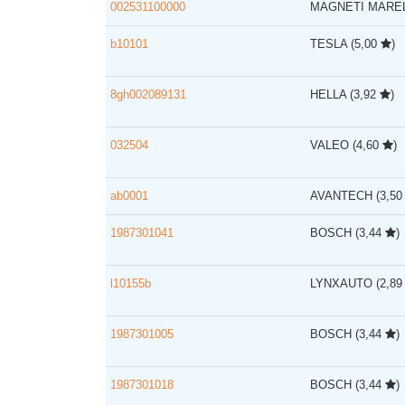
002531100000
MAGNETI MARE
b10101
TESLA
(5,00
)
8gh002089131
HELLA
(3,92
)
032504
VALEO
(4,60
)
ab0001
AVANTECH
(3,5
1987301041
BOSCH
(3,44
)
l10155b
LYNXAUTO
(2,8
1987301005
BOSCH
(3,44
)
1987301018
BOSCH
(3,44
)