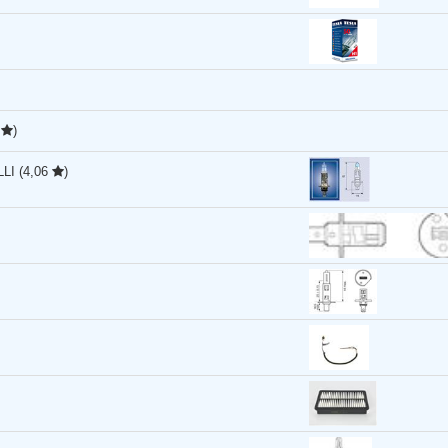
0
)
LLI
(4,06
)