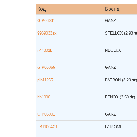
Код
Бренд
GIP06031
GANZ
9939033sx
STELLOX
(2,93
n44801b
NEOLUX
GIP06065
GANZ
plh11255
PATRON
(3,29
)
bh1000
FENOX
(3,50
)
GIP06001
GANZ
LB11004C1
LARIOMI