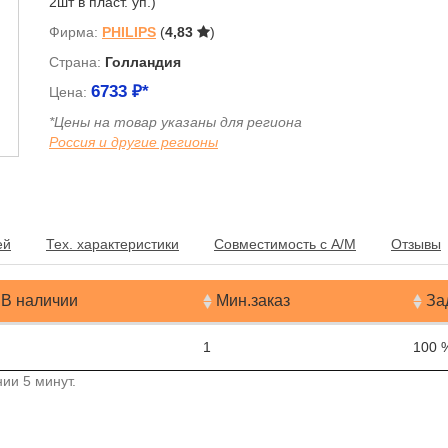
2шт в пласт. уп.)
Фирма:
PHILIPS
(
4,83
)
Страна:
Голландия
6733
₽*
Цена:
*Цены на товар указаны для региона
Россия и другие регионы
я
ей
Тех. характеристики
Совместимость с А/М
Отзывы
В наличии
Мин.заказ
За
1
100 
ии 5 минут.