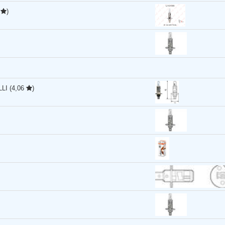
9
)
LLI
(4,06
)