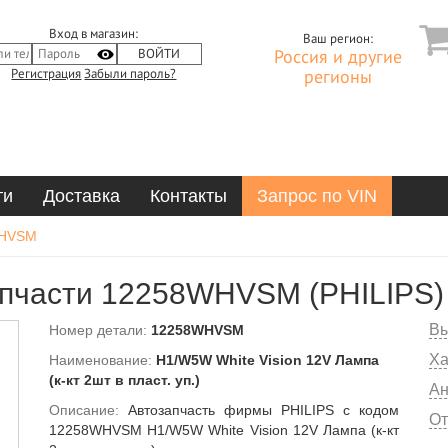
Вход в магазин:
Ваш регион:
Россия и другие
Регистрация
Забыли пароль?
регионы
ти
Доставка
Контакты
Запрос по VIN
HVSM
пчасти 12258WHVSM (PHILIPS)
Вы
Номер детали:
12258WHVSM
Ха
Наименование:
H1/W5W White Vision 12V Лампа
(к-кт 2шт в пласт. уп.)
Ан
Описание:
Автозапчасть фирмы PHILIPS с кодом
От
12258WHVSM H1/W5W White Vision 12V Лампа (к-кт