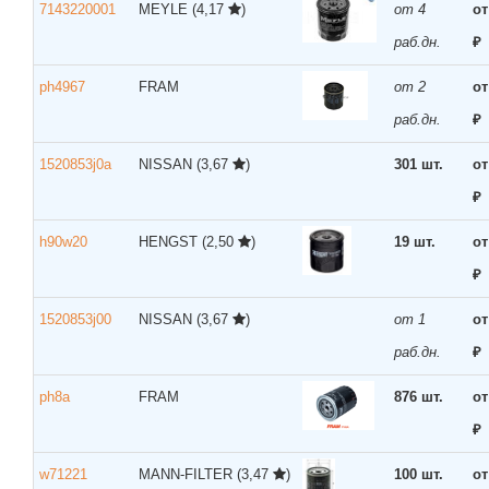
7143220001
MEYLE
(4,17
)
от 4
от
раб.дн.
₽
ph4967
FRAM
от 2
от
раб.дн.
₽
1520853j0a
NISSAN
(3,67
)
301 шт.
от
₽
h90w20
HENGST
(2,50
)
19 шт.
от
₽
1520853j00
NISSAN
(3,67
)
от 1
от
раб.дн.
₽
ph8a
FRAM
876 шт.
от
₽
w71221
MANN-FILTER
(3,47
)
100 шт.
от