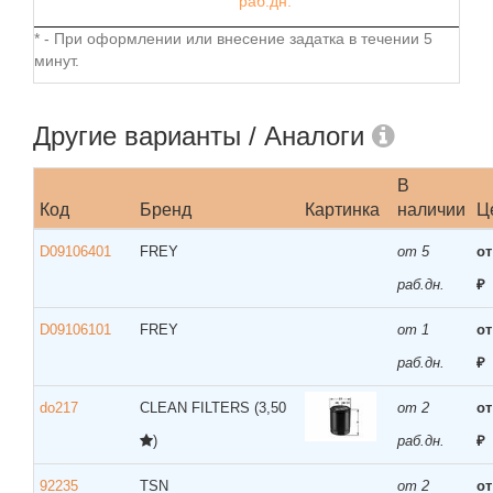
раб.дн.
* - При оформлении или внесение задатка в течении 5
минут.
Другие варианты / Аналоги
В
Код
Бренд
Картинка
наличии
Ц
D09106401
FREY
от 5
от
раб.дн.
₽
D09106101
FREY
от 1
от
раб.дн.
₽
do217
CLEAN FILTERS
(3,50
от 2
от
)
раб.дн.
₽
92235
TSN
от 2
от