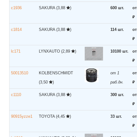
c1936
SAKURA
(3,88
)
600 шт.
от
₽
c1814
SAKURA
(3,88
)
114 шт.
от
₽
lc171
LYNXAUTO
(2,89
)
10100 шт.
от
₽
50013510
KOLBENSCHMIDT
от 1
от
(3,50
)
раб.дн.
₽
c1110
SAKURA
(3,88
)
300 шт.
от
₽
90915yzze1
TOYOTA
(4,45
)
33 шт.
от
₽