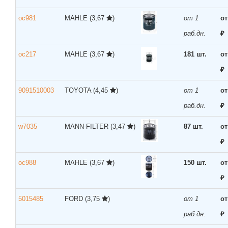
oc981
MAHLE
(3,67
)
от 1
от
раб.дн.
₽
oc217
MAHLE
(3,67
)
181 шт.
от
₽
9091510003
TOYOTA
(4,45
)
от 1
от
раб.дн.
₽
w7035
MANN-FILTER
(3,47
)
87 шт.
от
₽
oc988
MAHLE
(3,67
)
150 шт.
от
₽
5015485
FORD
(3,75
)
от 1
от
раб.дн.
₽