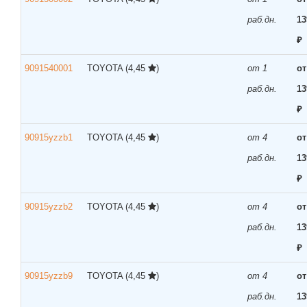
раб.дн.
13
₽
9091540001
TOYOTA
(4,45
)
от 1
от
раб.дн.
13
₽
90915yzzb1
TOYOTA
(4,45
)
от 4
от
раб.дн.
13
₽
90915yzzb2
TOYOTA
(4,45
)
от 4
от
раб.дн.
13
₽
90915yzzb9
TOYOTA
(4,45
)
от 4
от
раб.дн.
13