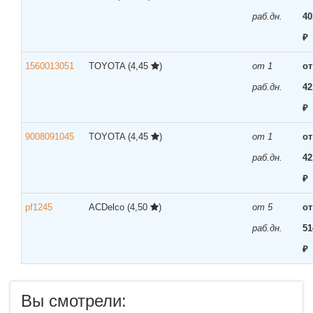
раб.дн.
40
₽
1560013051
TOYOTA
(4,45
)
от 1
от
раб.дн.
42
₽
9008091045
TOYOTA
(4,45
)
от 1
от
раб.дн.
42
₽
pf1245
ACDelco
(4,50
)
от 5
от
раб.дн.
51
₽
Вы смотрели: