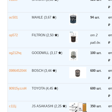
₽
oc501
MAHLE
(3,67
)
94 шт.
от
₽
op572
FILTRON
(2,50
)
от 2
от
раб.дн.
₽
og212hq
GOODWILL
(3,17
)
100 шт.
от
₽
0986452044
BOSCH
(3,44
)
600 шт.
от
₽
90915yzzd4
TOYOTA
(4,45
)
600 шт.
от
₽
c111j
JS ASAKASHI
(2,25
)
350 шт.
от