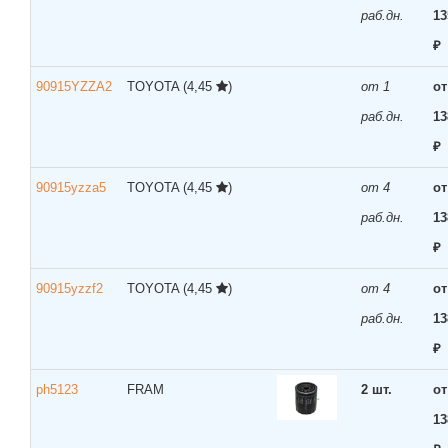
раб.дн.
13
₽
90915YZZA2
TOYOTA
(4,45
)
от 1
от
раб.дн.
13
₽
90915yzza5
TOYOTA
(4,45
)
от 4
от
раб.дн.
13
₽
90915yzzf2
TOYOTA
(4,45
)
от 4
от
раб.дн.
13
₽
ph5123
FRAM
2 шт.
от
13