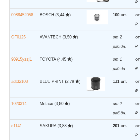
₽
0986452058
BOSCH
(3,44
)
100 шт.
от
₽
OF0125
AVANTECH
(3,50
)
от 2
от
раб.дн.
₽
90915yzzj1
TOYOTA
(4,45
)
от 1
от
раб.дн.
₽
adt32108
BLUE PRINT
(2,79
)
131 шт.
от
₽
1020314
Metaco
(3,80
)
от 2
от
раб.дн.
₽
c1141
SAKURA
(3,88
)
201 шт.
от
₽