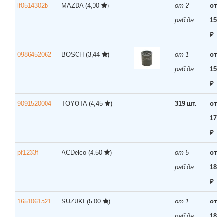
lf0514302b
MAZDA
(4,00
)
от 2
от
раб.дн.
15
₽
0986452062
BOSCH
(3,44
)
от 1
от
раб.дн.
15
₽
9091520004
TOYOTA
(4,45
)
319 шт.
от
17
₽
pf1233f
ACDelco
(4,50
)
от 5
от
раб.дн.
18
₽
1651061a21
SUZUKI
(5,00
)
от 1
от
раб.дн.
18