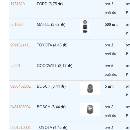
1751529
FORD
(3,75
)
от 1
от
раб.дн.
₽
oc1063
MAHLE
(3,67
)
500 шт.
от
₽
90915yzzf1
TOYOTA
(4,45
)
от 1
от
раб.дн.
₽
og201
GOODWILL
(3,17
)
от 5
от
раб.дн.
₽
0986452001
BOSCH
(3,44
)
5 шт.
от
₽
0451103004
BOSCH
(3,44
)
от 2
от
раб.дн.
₽
9091510001
TOYOTA
(4,45
)
от 1
от