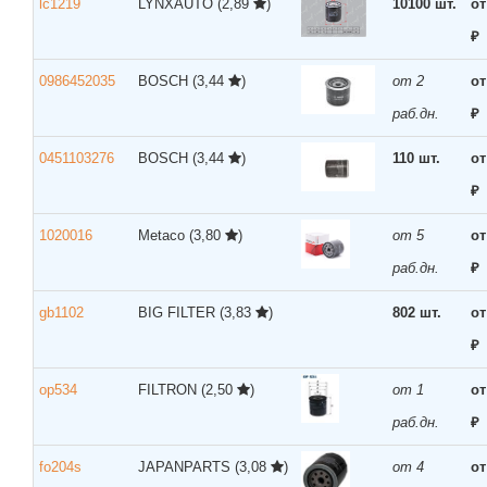
lc1219
LYNXAUTO
(2,89
)
10100 шт.
от
₽
0986452035
BOSCH
(3,44
)
от 2
от
раб.дн.
₽
0451103276
BOSCH
(3,44
)
110 шт.
от
₽
1020016
Metaco
(3,80
)
от 5
от
раб.дн.
₽
gb1102
BIG FILTER
(3,83
)
802 шт.
от
₽
op534
FILTRON
(2,50
)
от 1
от
раб.дн.
₽
fo204s
JAPANPARTS
(3,08
)
от 4
от