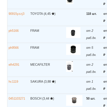
₽
90915yzzj3
TOYOTA
(4,45
)
118 шт.
от
₽
ph5166
FRAM
от 2
от
раб.дн.
₽
ph9566
FRAM
от 5
от
раб.дн.
₽
elh4291
MECAFILTER
от 2
от
раб.дн.
₽
hc1119
SAKURA
(3,88
)
от 1
от
раб.дн.
₽
0451103271
BOSCH
(3,44
)
50 шт.
от
₽