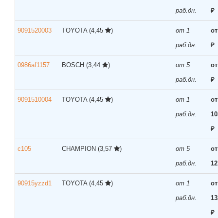
раб.дн.
₽
9091520003
TOYOTA
(4,45
)
от 1
от
раб.дн.
₽
0986af1157
BOSCH
(3,44
)
от 5
от
раб.дн.
₽
9091510004
TOYOTA
(4,45
)
от 1
от
раб.дн.
10
₽
c105
CHAMPION
(3,57
)
от 5
от
раб.дн.
12
90915yzzd1
TOYOTA
(4,45
)
от 1
от
раб.дн.
13
₽