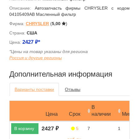
Описание:
Автозапчасть фирмы CHRYSLER с кодом
04105409AB Масленный фильтр
Фирма:
CHRYSLER
(
5,00
)
Страна:
США
2427
₽*
Цена:
*Цены на товар указаны для региона
Россия и другие регионы
Дополнительная информация
Варианты поставки
Отзывы
В
Цена
Срок
наличии
Мин.за
2427 ₽
В корзину
5
7
1