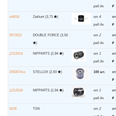
раб.дн.
₽
of4016
Zekkert
(3,73
)
от 4
от
раб.дн.
₽
DFO022
DOUBLE FORCE
(3,50
от 2
от
)
раб.дн.
₽
j1312014
NIPPARTS
(2,94
)
от 1
от
раб.дн.
₽
2050074sx
STELLOX
(2,93
)
100 шт.
от
₽
j1312018
NIPPARTS
(2,94
)
от 1
от
раб.дн.
₽
9228
TSN
от 2
от