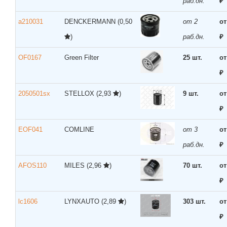
раб.дн.
₽
a210031
DENCKERMANN
(0,50
от 2
от
)
раб.дн.
₽
OF0167
Green Filter
25 шт.
от
₽
2050501sx
STELLOX
(2,93
)
9 шт.
от
₽
EOF041
COMLINE
от 3
от
раб.дн.
₽
AFOS110
MILES
(2,96
)
70 шт.
от
₽
lc1606
LYNXAUTO
(2,89
)
303 шт.
от
₽