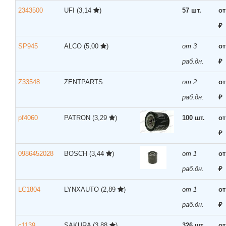
2343500
UFI
(3,14
)
57 шт.
от
₽
SP945
ALCO
(5,00
)
от 3
от
раб.дн.
₽
Z33548
ZENTPARTS
от 2
от
раб.дн.
₽
pf4060
PATRON
(3,29
)
100 шт.
от
₽
0986452028
BOSCH
(3,44
)
от 1
от
раб.дн.
₽
LC1804
LYNXAUTO
(2,89
)
от 1
от
раб.дн.
₽
c1139
SAKURA
(3,88
)
326 шт.
от