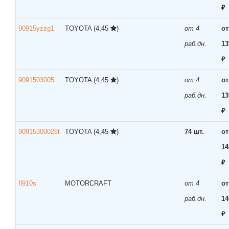
₽
90915yzzg1
TOYOTA
(4,45
)
от 4
от
раб.дн.
13
₽
9091503005
TOYOTA
(4,45
)
от 4
от
раб.дн.
13
₽
90915300028t
TOYOTA
(4,45
)
74 шт.
от
14
₽
fl910s
MOTORCRAFT
от 4
от
раб.дн.
14
₽