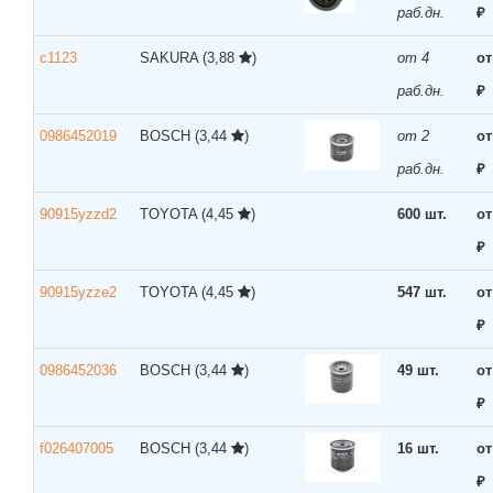
раб.дн.
₽
c1123
SAKURA
(3,88
)
от 4
от
раб.дн.
₽
0986452019
BOSCH
(3,44
)
от 2
от
раб.дн.
₽
90915yzzd2
TOYOTA
(4,45
)
600 шт.
от
₽
90915yzze2
TOYOTA
(4,45
)
547 шт.
от
₽
0986452036
BOSCH
(3,44
)
49 шт.
от
₽
f026407005
BOSCH
(3,44
)
16 шт.
от
₽