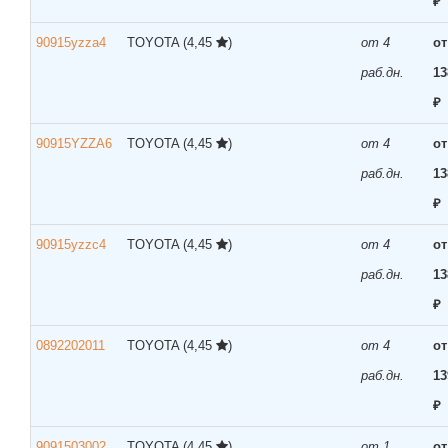
₽
90915yzza4
TOYOTA
(4,45
)
от 4
от
раб.дн.
13
₽
90915YZZA6
TOYOTA
(4,45
)
от 4
от
раб.дн.
13
₽
90915yzzc4
TOYOTA
(4,45
)
от 4
от
раб.дн.
13
₽
0892202011
TOYOTA
(4,45
)
от 4
от
раб.дн.
13
₽
9091503002
TOYOTA
(4,45
)
от 1
от