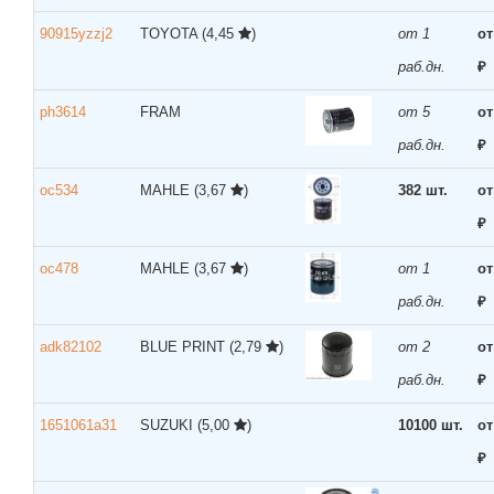
90915yzzj2
TOYOTA
(4,45
)
от 1
от
раб.дн.
₽
ph3614
FRAM
от 5
от
раб.дн.
₽
oc534
MAHLE
(3,67
)
382 шт.
от
₽
oc478
MAHLE
(3,67
)
от 1
от
раб.дн.
₽
adk82102
BLUE PRINT
(2,79
)
от 2
от
раб.дн.
₽
1651061a31
SUZUKI
(5,00
)
10100 шт.
от
₽