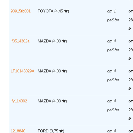
90915tb001
TOYOTA
(4,45
)
от 1
от
раб.дн.
28
₽
lf0514302a
MAZDA
(4,00
)
от 4
от
раб.дн.
29
₽
LF10143029A
MAZDA
(4,00
)
от 4
от
раб.дн.
29
₽
lfy114302
MAZDA
(4,00
)
от 4
от
раб.дн.
29
₽
1218846
FORD
(3,75
)
от 4
от