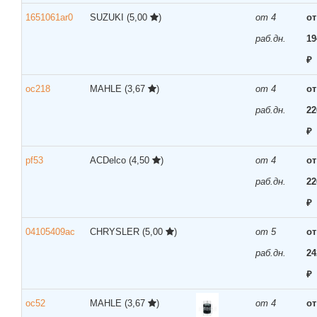
1651061ar0
SUZUKI
(5,00
)
от 4
от
раб.дн.
19
₽
oc218
MAHLE
(3,67
)
от 4
от
раб.дн.
22
₽
pf53
ACDelco
(4,50
)
от 4
от
раб.дн.
22
₽
04105409ac
CHRYSLER
(5,00
)
от 5
от
раб.дн.
24
₽
oc52
MAHLE
(3,67
)
от 4
от