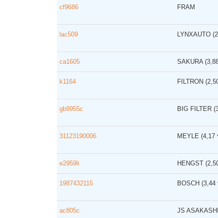
cf9686
FRAM
lac509
LYNXAUTO
(
ca1605
SAKURA
(3,8
k1164
FILTRON
(2,
gb9955c
BIG FILTER
(
31123190006
MEYLE
(4,17
e2959li
HENGST
(2,
1987432115
BOSCH
(3,44
ac805c
JS ASAKASH