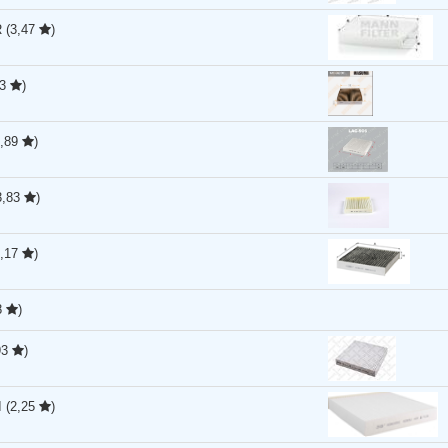
R
(3,47
)
93
)
2,89
)
3,83
)
3,17
)
8
)
93
)
I
(2,25
)