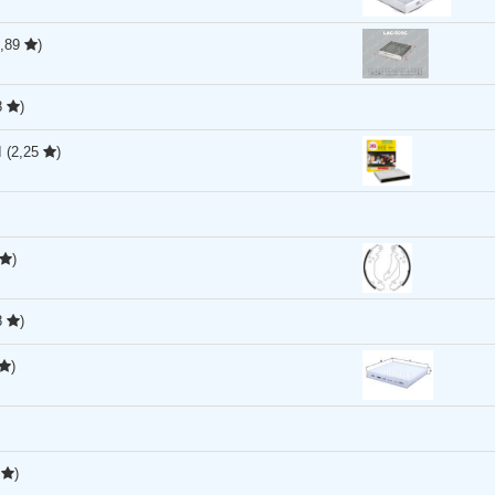
2,89
)
8
)
I
(2,25
)
)
8
)
)
0
)