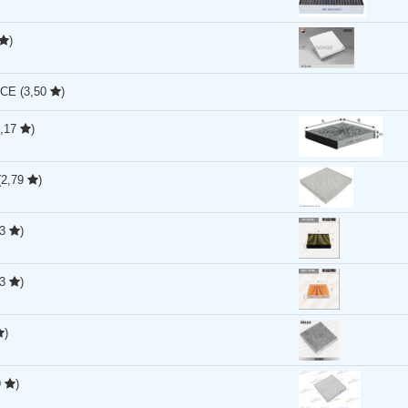
)
RCE
(3,50
)
3,17
)
(2,79
)
93
)
93
)
)
9
)