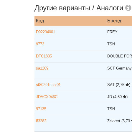
Другие варианты / Аналоги
Код
Бренд
D92204001
FREY
9773
TSN
DFC1835
DOUBLE FO
sa1269
SCT German
st80291saaj01
SAT
(2,75
)
JDACX046C
JD
(4,50
)
97135
TSN
if3282
Zekkert
(3,73