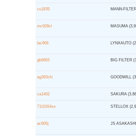
cu1835
MANN-FILTE
mc928cl
MASUMA
(3,
lac906
LYNXAUTO
(
gb9955
BIG FILTER
(
ag393cfc
GOODWILL
(
ca1402
SAKURA
(3,8
7110264sx
STELLOX
(2,
ac805j
JS ASAKASH