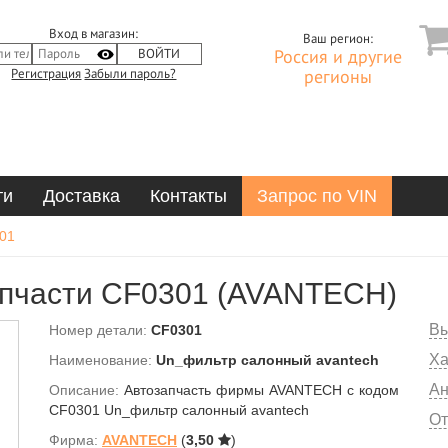
Вход в магазин:
Ваш регион:
Россия и другие
Регистрация
Забыли пароль?
регионы
ти
Доставка
Контакты
Запрос по VIN
01
пчасти CF0301 (AVANTECH)
Вы
Номер детали:
CF0301
Ха
Наименование:
Un_фильтр салонный avantech
Ан
Описание:
Автозапчасть фирмы AVANTECH с кодом
CF0301 Un_фильтр салонный avantech
От
Фирма:
AVANTECH
(
3,50
)