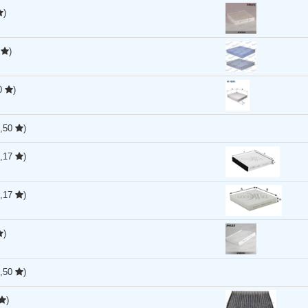
)
3
)
50
)
3,50
)
3,17
)
3,17
)
)
3,50
)
)