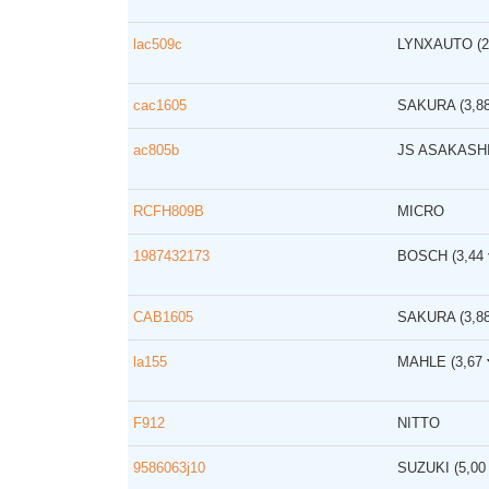
lac509c
LYNXAUTO
(
cac1605
SAKURA
(3,8
ac805b
JS ASAKASH
RCFH809B
MICRO
1987432173
BOSCH
(3,44
CAB1605
SAKURA
(3,8
la155
MAHLE
(3,67
F912
NITTO
9586063j10
SUZUKI
(5,0