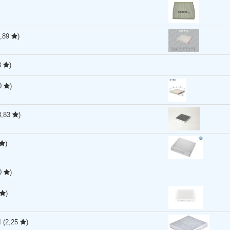
2,89
)
8
)
50
)
3,83
)
)
50
)
)
I
(2,25
)