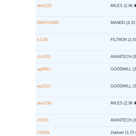
afw1220
MILES
(2,96
MMF025085
MANDO
(4,3
k1236
FILTRON
(2,
cfc0301
AVANTECH
(
ag588cf
GOODWILL
(
ag131cf
GOODWILL
(
afw1290
MILES
(2,96
cf0301
AVANTECH
(
if3282k
Zekkert
(3,73