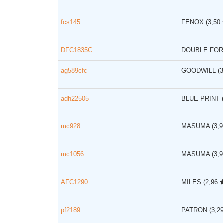
fcs145
FENOX
(3,50
DFC1835C
DOUBLE FO
ag589cfc
GOODWILL
(
adh22505
BLUE PRINT
mc928
MASUMA
(3,
mc1056
MASUMA
(3,
AFC1290
MILES
(2,96
pf2189
PATRON
(3,2