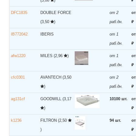
(3,08
)
₽
DFC1835
DOUBLE FORCE
от 2
от
(3,50
)
раб.дн.
₽
IB772042
IBERIS
от 1
от
раб.дн.
₽
afw1220
MILES
(2,96
)
от 1
от
раб.дн.
₽
cfc0301
AVANTECH
(3,50
от 2
от
)
раб.дн.
₽
ag131cf
GOODWILL
(3,17
10100 шт.
от
)
₽
k1236
FILTRON
(2,50
94 шт.
от
)
₽