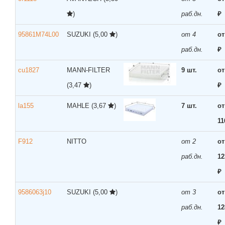
)
раб.дн.
₽
95861M74L00
SUZUKI
(5,00
)
от 4
от
раб.дн.
₽
cu1827
MANN-FILTER
9 шт.
от
(3,47
)
₽
la155
MAHLE
(3,67
)
7 шт.
от
11
F912
NITTO
от 2
от
раб.дн.
12
₽
9586063j10
SUZUKI
(5,00
)
от 3
от
раб.дн.
12
₽