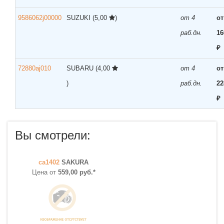
9586062j00000
SUZUKI
(5,00
)
от 4
от
раб.дн.
16
₽
72880aj010
SUBARU
(4,00
от 4
от
)
раб.дн.
22
₽
Вы смотрели:
ca1402
SAKURA
Цена от
559,00 руб.*