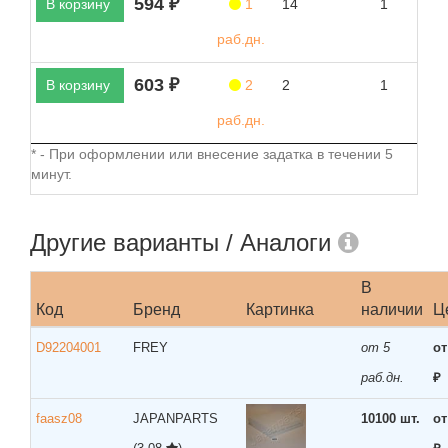
594 ₽
В корзину
1
14
1
раб.дн.
603 ₽
В корзину
2
2
1
раб.дн.
* - При оформлении или внесение задатка в течении 5
минут.
Другие варианты / Аналоги
В
Код
Бренд
Картинка
наличии
Ц
D92204001
FREY
от 5
от
раб.дн.
₽
faasz08
JAPANPARTS
10100 шт.
от