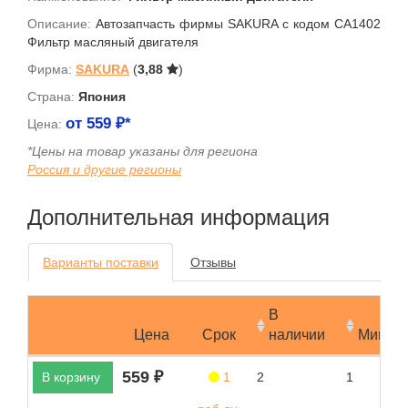
Описание:
Автозапчасть фирмы SAKURA с кодом CA1402
Фильтр масляный двигателя
Фирма:
SAKURA
(
3,88
)
Страна:
Япония
от
559
₽*
Цена:
*Цены на товар указаны для региона
Россия и другие регионы
Дополнительная информация
Варианты поставки
Отзывы
В
Цена
Срок
наличии
Мин.за
559 ₽
В корзину
1
2
1