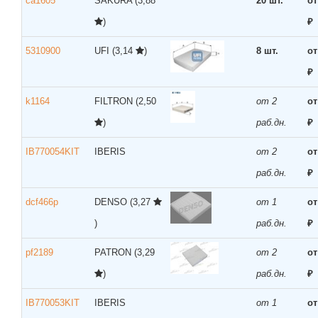
ca1605
SAKURA
(3,88
20 шт.
от
)
₽
5310900
UFI
(3,14
)
8 шт.
от
₽
k1164
FILTRON
(2,50
от 2
от
)
раб.дн.
₽
IB770054KIT
IBERIS
от 2
от
раб.дн.
₽
dcf466p
DENSO
(3,27
от 1
от
)
раб.дн.
₽
pf2189
PATRON
(3,29
от 2
от
)
раб.дн.
₽
IB770053KIT
IBERIS
от 1
от