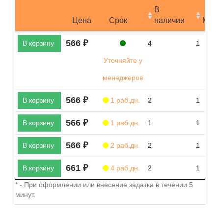
В
Цена
Срок
наличии
Мин.
566 ₽
В корзину
4
1
Уточняйте у
менеджеров
566 ₽
В корзину
1 раб.дн.
2
1
566 ₽
В корзину
1 раб.дн.
1
1
566 ₽
В корзину
2 раб.дн.
2
1
661 ₽
В корзину
4 раб.дн.
2
1
* - При оформлении или внесение задатка в течении 5
минут.