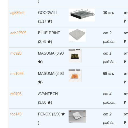
)
ag589cfc
GOODWILL
10 шт.
от
(3,17
)
₽
adh22505
BLUE PRINT
от 2
от
(2,79
)
раб.дн.
₽
mc928
MASUMA
(3,93
от 1
от
)
раб.дн.
₽
mc1056
MASUMA
(3,93
68 шт.
от
)
₽
cf0706
AVANTECH
от 4
от
(3,50
)
раб.дн.
₽
fcc145
FENOX
(3,50
от 2
от
)
раб.дн.
₽