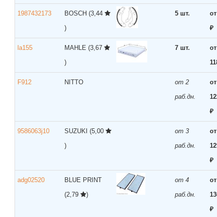
1987432173
BOSCH
(3,44
5 шт.
от
)
₽
la155
MAHLE
(3,67
7 шт.
от
)
11
F912
NITTO
от 2
от
раб.дн.
12
₽
9586063j10
SUZUKI
(5,00
от 3
от
)
раб.дн.
12
₽
adg02520
BLUE PRINT
от 4
от
(2,79
)
раб.дн.
13
₽