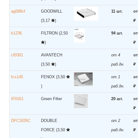
ag588cf
GOODWILL
11 шт.
от
(3,17
)
₽
k1236
FILTRON
(2,50
94 шт.
от
)
₽
cf0301
AVANTECH
от 4
от
(3,50
)
раб.дн.
₽
fcs145
FENOX
(3,50
от 1
от
)
раб.дн.
₽
IF0161
Green Filter
20 шт.
от
₽
DFC1835C
DOUBLE
от 2
от
FORCE
(3,50
раб.дн.
₽