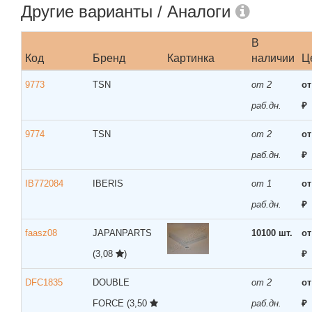
Другие варианты / Аналоги
В
Код
Бренд
Картинка
наличии
Ц
9773
TSN
от 2
от
раб.дн.
₽
9774
TSN
от 2
от
раб.дн.
₽
IB772084
IBERIS
от 1
от
раб.дн.
₽
faasz08
JAPANPARTS
10100 шт.
от
(3,08
)
₽
DFC1835
DOUBLE
от 2
от
FORCE
(3,50
раб.дн.
₽