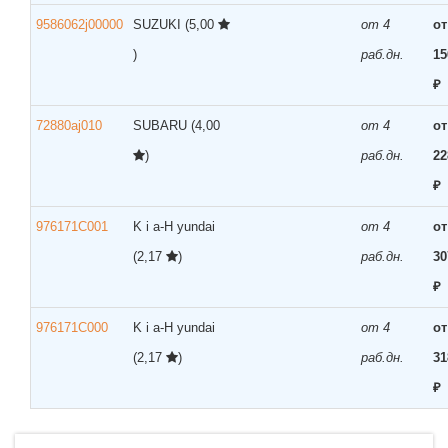
9586062j00000
SUZUKI
(5,00
от 4
от
)
раб.дн.
15
₽
72880aj010
SUBARU
(4,00
от 4
от
)
раб.дн.
22
₽
976171C001
K i a-H yundai
от 4
от
(2,17
)
раб.дн.
30
₽
976171C000
K i a-H yundai
от 4
от
(2,17
)
раб.дн.
31
₽