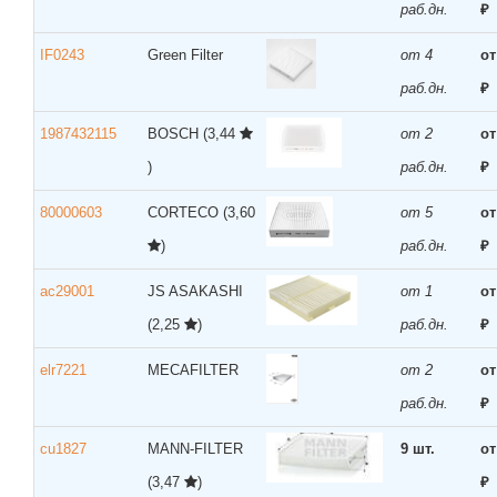
раб.дн.
₽
IF0243
Green Filter
от 4
от
раб.дн.
₽
1987432115
BOSCH
(3,44
от 2
от
)
раб.дн.
₽
80000603
CORTECO
(3,60
от 5
от
)
раб.дн.
₽
ac29001
JS ASAKASHI
от 1
от
(2,25
)
раб.дн.
₽
elr7221
MECAFILTER
от 2
от
раб.дн.
₽
cu1827
MANN-FILTER
9 шт.
от
(3,47
)
₽