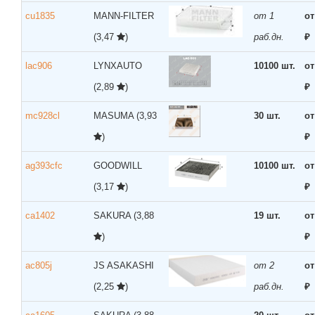
cu1835
MANN-FILTER
от 1
от
(3,47
)
раб.дн.
₽
lac906
LYNXAUTO
10100 шт.
от
(2,89
)
₽
mc928cl
MASUMA
(3,93
30 шт.
от
)
₽
ag393cfc
GOODWILL
10100 шт.
от
(3,17
)
₽
ca1402
SAKURA
(3,88
19 шт.
от
)
₽
ac805j
JS ASAKASHI
от 2
от
(2,25
)
раб.дн.
₽