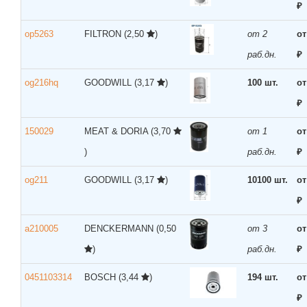
₽
op5263
FILTRON
(2,50
)
от 2
от
раб.дн.
₽
og216hq
GOODWILL
(3,17
)
100 шт.
от
₽
150029
MEAT & DORIA
(3,70
от 1
от
)
раб.дн.
₽
og211
GOODWILL
(3,17
)
10100 шт.
от
₽
a210005
DENCKERMANN
(0,50
от 3
от
)
раб.дн.
₽
0451103314
BOSCH
(3,44
)
194 шт.
от
₽