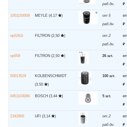
раб.дн.
₽
1001150009
MEYLE
(4,17
)
от 5
от
раб.дн.
₽
op5261t
FILTRON
(2,50
)
от 2
от
раб.дн.
₽
op559
FILTRON
(2,50
)
26 шт.
от
₽
50013529
KOLBENSCHMIDT
100 шт.
от
(3,50
)
₽
0451103086
BOSCH
(3,44
)
5 шт.
от
₽
2342900
UFI
(3,14
)
от 2
от
раб.дн.
₽