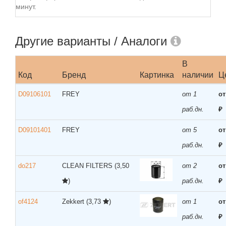
минут.
Другие варианты / Аналоги
В
Код
Бренд
Картинка
наличии
Ц
D09106101
FREY
от 1
от
раб.дн.
₽
D09101401
FREY
от 5
от
раб.дн.
₽
do217
CLEAN FILTERS
(3,50
от 2
от
)
раб.дн.
₽
of4124
Zekkert
(3,73
)
от 1
от
раб.дн.
₽