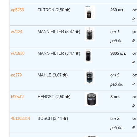
op5253
FILTRON
(2,50
)
260 шт.
от
₽
w7124
MANN-FILTER
(3,47
)
от 1
от
раб.дн.
₽
w71930
MANN-FILTER
(3,47
)
9805 шт.
от
₽
oc279
MAHLE
(3,67
)
от 5
от
раб.дн.
₽
h90w02
HENGST
(2,50
)
8 шт.
от
₽
451103314
BOSCH
(3,44
)
от 2
от
раб.дн.
₽