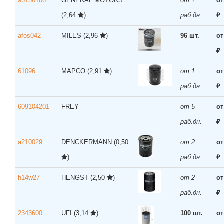
93156186
GENERAL MOTORS
от 1
от
(2,64
)
раб.дн.
₽
afos042
MILES
(2,96
)
96 шт.
от
₽
61096
MAPCO
(2,91
)
от 1
от
раб.дн.
₽
609104201
FREY
от 5
от
раб.дн.
₽
a210029
DENCKERMANN
(0,50
от 2
от
)
раб.дн.
₽
h14w27
HENGST
(2,50
)
от 2
от
раб.дн.
₽
2343600
UFI
(3,14
)
100 шт.
от