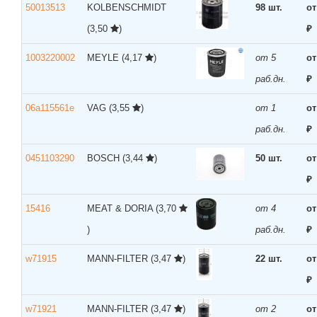
50013513
KOLBENSCHMIDT
98 шт.
от
(3,50
)
₽
1003220002
MEYLE
(4,17
)
от 5
от
раб.дн.
₽
06a115561e
VAG
(3,55
)
от 1
от
раб.дн.
₽
0451103290
BOSCH
(3,44
)
50 шт.
от
₽
15416
MEAT & DORIA
(3,70
от 4
от
)
раб.дн.
₽
w71915
MANN-FILTER
(3,47
)
22 шт.
от
₽
w71921
MANN-FILTER
(3,47
)
от 2
от