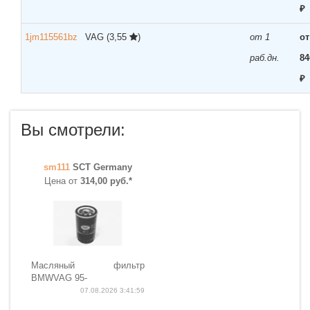
₽
1jm115561bz
VAG
(3,55
)
от 1
от
раб.дн.
84
₽
Вы смотрели:
sm111
SCT Germany
Цена от
314,00 руб.*
Масляный фильтр
BMWVAG 95-
07.08.2026 3:41:59