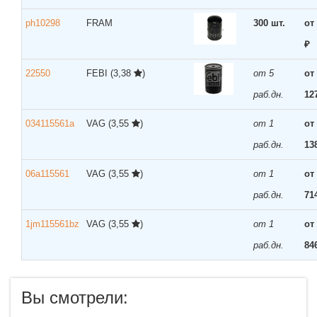
ph10298
FRAM
300 шт.
от
₽
22550
FEBI
(3,38
)
от 5
от
раб.дн.
12
034115561a
VAG
(3,55
)
от 1
от
раб.дн.
13
06a115561
VAG
(3,55
)
от 1
от
раб.дн.
71
1jm115561bz
VAG
(3,55
)
от 1
от
раб.дн.
84
Вы смотрели: