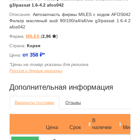
g3/passat 1.6-4.2 afos042
Описание:
Автозапчасть фирмы MILES с кодом AFOS042
Фильтр масляный audi 80/100/a4/a6/vw g3/passat 1.6-4.2
afos042
Фирма:
MILES
(
2,96
)
Страна:
Корея
от
358
₽*
Цена:
*Цены на товар указаны для региона
Россия и другие регионы
Дополнительная информация
Варианты поставки
Отзывы
В
Цена
Срок
наличии
Мин.за