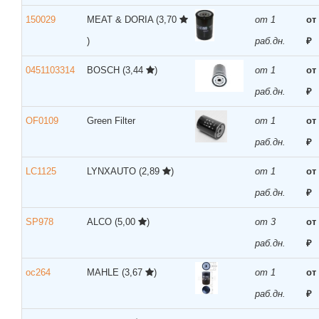
150029
MEAT & DORIA
(3,70
от 1
от
)
раб.дн.
₽
0451103314
BOSCH
(3,44
)
от 1
от
раб.дн.
₽
OF0109
Green Filter
от 1
от
раб.дн.
₽
LC1125
LYNXAUTO
(2,89
)
от 1
от
раб.дн.
₽
SP978
ALCO
(5,00
)
от 3
от
раб.дн.
₽
oc264
MAHLE
(3,67
)
от 1
от
раб.дн.
₽