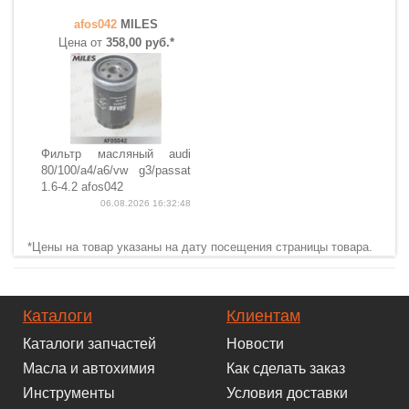
afos042
MILES
Цена от
358,00 руб.*
Фильтр масляный audi
80/100/a4/a6/vw g3/passat
1.6-4.2 afos042
06.08.2026 16:32:48
*Цены на товар указаны на дату посещения страницы товара.
Каталоги
Клиентам
Каталоги запчастей
Новости
Масла и автохимия
Как сделать заказ
Инструменты
Условия доставки