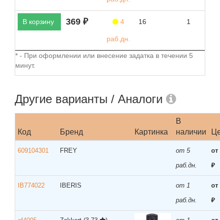
369 ₽
В корзину
4
16
1
раб.дн.
* - При оформлении или внесение задатка в течении 5
минут.
Другие варианты / Аналоги
В
Код
Бренд
Картинка
наличии
Ц
609104301
FREY
от 5
от
раб.дн.
₽
IB774022
IBERIS
от 1
от
раб.дн.
₽