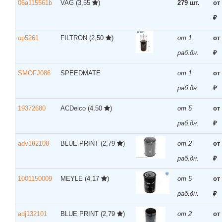
06a115561b
VAG
(3,55
)
279 шт.
от
₽
op5261
FILTRON
(2,50
)
от 1
от
раб.дн.
₽
SMOFJ086
SPEEDMATE
от 1
от
раб.дн.
₽
19372680
ACDelco
(4,50
)
от 5
от
раб.дн.
₽
adv182108
BLUE PRINT
(2,79
)
от 2
от
раб.дн.
₽
1001150009
MEYLE
(4,17
)
от 5
от
раб.дн.
₽
adj132101
BLUE PRINT
(2,79
)
от 2
от