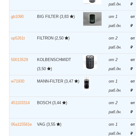
раб.дн.
₽
gb1090
BIG FILTER
(3,83
)
от 1
от
раб.дн.
₽
op5261t
FILTRON
(2,50
)
от 2
от
раб.дн.
₽
50013529
KOLBENSCHMIDT
от 2
от
(3,50
)
раб.дн.
₽
w71930
MANN-FILTER
(3,47
)
от 1
от
раб.дн.
₽
451103314
BOSCH
(3,44
)
от 2
от
раб.дн.
₽
06a115561e
VAG
(3,55
)
от 1
от
раб.дн.
₽