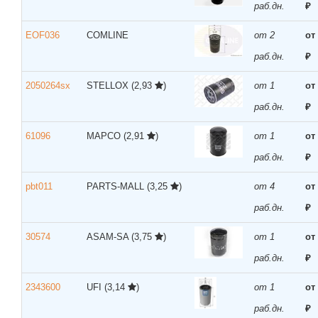
раб.дн.
₽
EOF036
COMLINE
от 2
от
раб.дн.
₽
2050264sx
STELLOX
(2,93
)
от 1
от
раб.дн.
₽
61096
MAPCO
(2,91
)
от 1
от
раб.дн.
₽
pbt011
PARTS-MALL
(3,25
)
от 4
от
раб.дн.
₽
30574
ASAM-SA
(3,75
)
от 1
от
раб.дн.
₽
2343600
UFI
(3,14
)
от 1
от
раб.дн.
₽