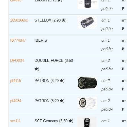
of4095
Zekkert
(3,73
)
от 1
от
раб.дн.
₽
2050266sx
STELLOX
(2,93
)
от 1
от
раб.дн.
₽
IB774047
IBERIS
от 1
от
раб.дн.
₽
DFO034
DOUBLE FORCE
(3,50
от 2
от
)
раб.дн.
₽
pf4115
PATRON
(3,29
)
от 2
от
раб.дн.
₽
pf4034
PATRON
(3,29
)
от 2
от
раб.дн.
₽
sm111
SCT Germany
(3,50
)
от 1
от