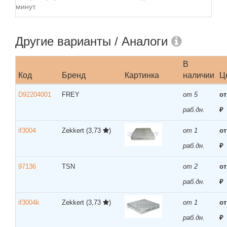
минут.
Другие варианты / Аналоги
В
Код
Бренд
Картинка
наличии
Ц
D92204001
FREY
от 5
от
раб.дн.
₽
if3004
Zekkert
(3,73
)
от 1
от
раб.дн.
₽
97136
TSN
от 2
от
раб.дн.
₽
if3004k
Zekkert
(3,73
)
от 1
от
раб.дн.
₽