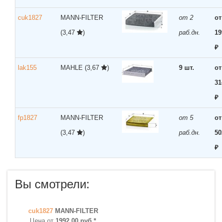
cuk1827
MANN-FILTER
от 2
от
(3,47
)
раб.дн.
19
₽
lak155
MAHLE
(3,67
)
9 шт.
от
31
₽
fp1827
MANN-FILTER
от 5
от
(3,47
)
раб.дн.
50
₽
Вы смотрели:
cuk1827
MANN-FILTER
Цена от
1992,00 руб.*