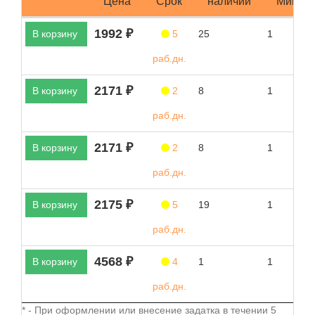
Цена
Срок
наличии
Мин.за
1992 ₽
В корзину
5
25
1
раб.дн.
2171 ₽
В корзину
2
8
1
раб.дн.
2171 ₽
В корзину
2
8
1
раб.дн.
2175 ₽
В корзину
5
19
1
раб.дн.
4568 ₽
В корзину
4
1
1
раб.дн.
* - При оформлении или внесение задатка в течении 5