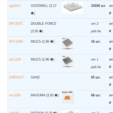
ag131cf
GOODWILL
(3,17
10100 шт.
от
)
₽
DFC937C
DOUBLE FORCE
от 2
от
(3,50
)
раб.дн.
₽
AFC1290
MILES
(2,96
)
16 шт.
от
₽
afc1220
MILES
(2,96
)
от 1
от
раб.дн.
₽
GIR03127
GANZ
65 шт.
от
₽
mc1056
MASUMA
(3,93
)
68 шт.
от
₽