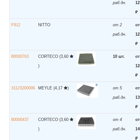
раб.дн.
12
₽
F912
NITTO
от 2
от
раб.дн.
12
₽
80000763
CORTECO
(3,60
10 шт.
от
)
12
₽
31123200006
MEYLE
(4,17
)
от 5
от
раб.дн.
13
₽
80000437
CORTECO
(3,60
от 4
от
)
раб.дн.
14
₽