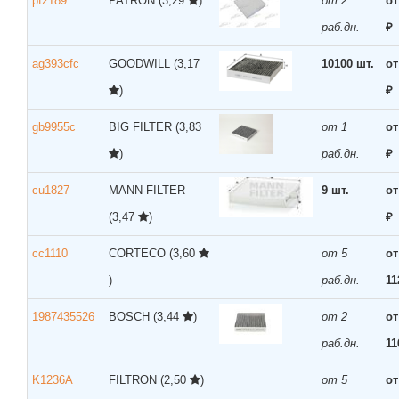
pf2189
PATRON
(3,29
)
от 2
от
раб.дн.
₽
ag393cfc
GOODWILL
(3,17
10100 шт.
от
)
₽
gb9955c
BIG FILTER
(3,83
от 1
от
)
раб.дн.
₽
cu1827
MANN-FILTER
9 шт.
от
(3,47
)
₽
cc1110
CORTECO
(3,60
от 5
от
)
раб.дн.
11
1987435526
BOSCH
(3,44
)
от 2
от
раб.дн.
11
K1236A
FILTRON
(2,50
)
от 5
от