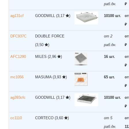
раб.дн.
₽
ag131cf
GOODWILL
(3,17
)
10100 шт.
от
₽
DFC937C
DOUBLE FORCE
от 2
от
(3,50
)
раб.дн.
₽
AFC1290
MILES
(2,96
)
16 шт.
от
₽
mc1056
MASUMA
(3,93
)
65 шт.
от
₽
ag393cfc
GOODWILL
(3,17
)
10100 шт.
от
₽
cc1110
CORTECO
(3,60
)
от 5
от
раб.дн.
11