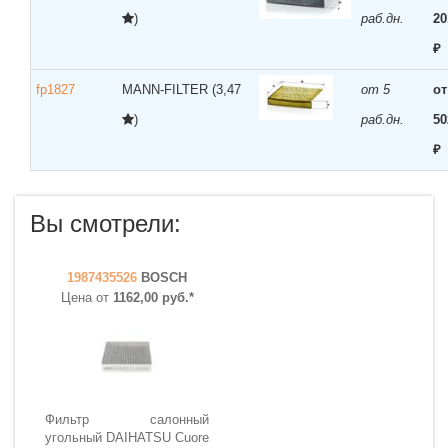
)
раб.дн.
20
₽
fp1827
MANN-FILTER
(3,47
от 5
от
)
раб.дн.
50
₽
Вы смотрели:
1987435526
BOSCH
Цена от
1162,00 руб.*
Фильтр салонный
угольный DAIHATSU Cuore