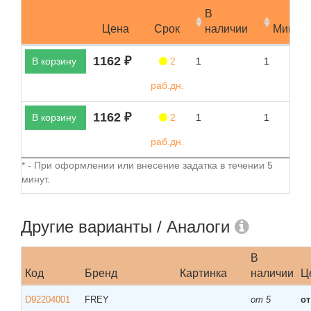
В
Цена
Срок
наличии
Мин.за
1162 ₽
В корзину
2
1
1
раб.дн.
1162 ₽
В корзину
2
1
1
раб.дн.
* - При оформлении или внесение задатка в течении 5
минут.
Другие варианты / Аналоги
В
Код
Бренд
Картинка
наличии
Ц
D92204001
FREY
от 5
от