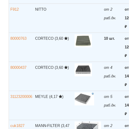
F912
NITTO
от 2
от
раб.дн.
12
₽
80000763
CORTECO
(3,60
)
10 шт.
от
12
₽
80000437
CORTECO
(3,60
)
от 4
от
раб.дн.
14
₽
31123200006
MEYLE
(4,17
)
от 5
от
раб.дн.
14
₽
cuk1827
MANN-FILTER
(3,47
от 2
от