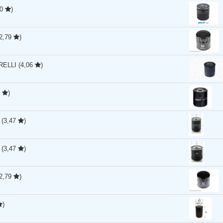
50
)
(2,79
)
RELLI
(4,06
)
0
)
R
(3,47
)
R
(3,47
)
(2,79
)
)