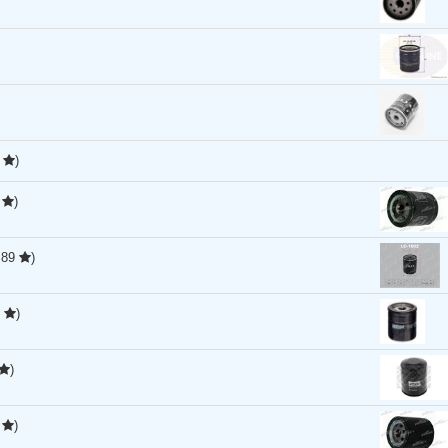
8
)
9
)
,89
)
0
)
)
9
)