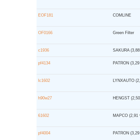
EOF181
COMLINE
OF0166
Green Filter
c1936
SAKURA
(3,8
pf4134
PATRON
(3,2
lc1602
LYNXAUTO
(2
h90w27
HENGST
(2,5
61602
MAPCO
(2,91
pf4004
PATRON
(3,2