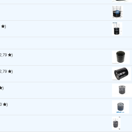
0
)
(2,79
)
(2,79
)
)
50
)