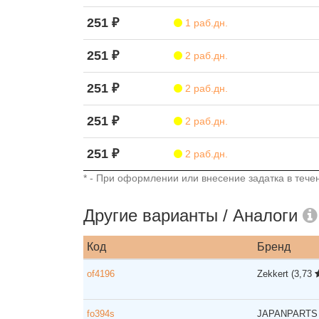
251 ₽
1 раб.дн.
251 ₽
2 раб.дн.
251 ₽
2 раб.дн.
251 ₽
2 раб.дн.
251 ₽
2 раб.дн.
* - При оформлении или внесение задатка в течен
Другие варианты / Аналоги
Код
Бренд
of4196
Zekkert
(3,73
fo394s
JAPANPART