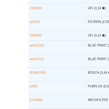
2341300
UFI
(3,14
)
op5322
FILTRON
(2,5
2329800
UFI
(3,14
)
adm52118
BLUE PRINT
adm52111
BLUE PRINT
f026407005
BOSCH
(3,44
ls934
PURFLUX
(0,
ELH4369
MECAFILTER