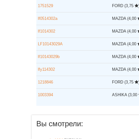
1751529
FORD
(3,75
lf0514302a
MAZDA
(4,00
lf1014302
MAZDA
(4,00
LF10143029A
MAZDA
(4,00
lf10143029b
MAZDA
(4,00
lfy114302
MAZDA
(4,00
1218846
FORD
(3,75
1003394
ASHIKA
(3,00
Вы смотрели: