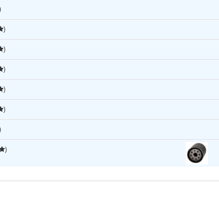
)
)
)
)
)
)
)
)