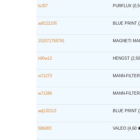
ls357
PURFLUX
(0,
adf122105
BLUE PRINT
152071758791
MAGNETI MA
h90w12
HENGST
(2,5
w71273
MANN-FILTE
w71280
MANN-FILTE
adj132113
BLUE PRINT
586083
VALEO
(4,60