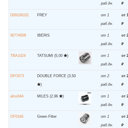
раб.дн.
₽
D09106101
FREY
от 1
от 
раб.дн.
₽
IB774008
IBERIS
от 1
от 
раб.дн.
₽
TBA1024
TATSUMI
(5,00
)
от 1
от 
раб.дн.
₽
DFO073
DOUBLE FORCE
(3,50
от 2
от 
)
раб.дн.
₽
afos044
MILES
(2,96
)
от 1
от 
раб.дн.
₽
OF0166
Green Filter
от 1
от 
раб.дн.
₽