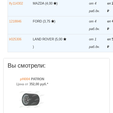
lfy114302
MAZDA
(4,00
)
от 4
от 
раб.дн.
₽
1218846
FORD
(3,75
)
от 4
от 
раб.дн.
₽
lr025306
LAND ROVER
(5,00
от 1
от 
)
раб.дн.
₽
Вы смотрели:
pf4004
PATRON
Цена от
352,00 руб.*