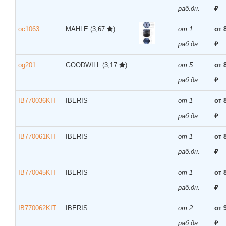
раб.дн.
₽
oc1063
MAHLE
(3,67
)
от 1
от 
раб.дн.
₽
og201
GOODWILL
(3,17
)
от 5
от 
раб.дн.
₽
IB770036KIT
IBERIS
от 1
от 
раб.дн.
₽
IB770061KIT
IBERIS
от 1
от 
раб.дн.
₽
IB770045KIT
IBERIS
от 1
от 
раб.дн.
₽
IB770062KIT
IBERIS
от 2
от 
раб.дн.
₽