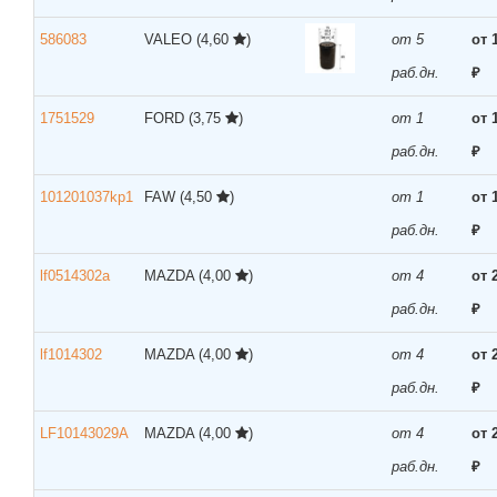
586083
VALEO
(4,60
)
от 5
от 
раб.дн.
₽
1751529
FORD
(3,75
)
от 1
от 
раб.дн.
₽
101201037kp1
FAW
(4,50
)
от 1
от 
раб.дн.
₽
lf0514302a
MAZDA
(4,00
)
от 4
от 
раб.дн.
₽
lf1014302
MAZDA
(4,00
)
от 4
от 
раб.дн.
₽
LF10143029A
MAZDA
(4,00
)
от 4
от 
раб.дн.
₽