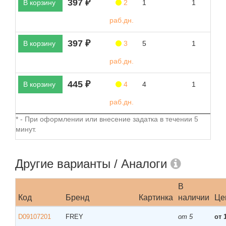
397 ₽
В корзину
2
1
1
раб.дн.
397 ₽
В корзину
3
5
1
раб.дн.
445 ₽
В корзину
4
4
1
раб.дн.
* - При оформлении или внесение задатка в течении 5
минут.
Другие варианты / Аналоги
В
Код
Бренд
Картинка
наличии
Це
D09107201
FREY
от 5
от 