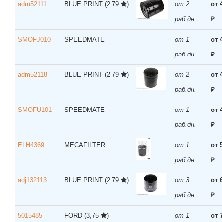
adm52111
BLUE PRINT
(2,79
)
от 2
от 
раб.дн.
₽
SMOFJ010
SPEEDMATE
от 1
от 
раб.дн.
₽
adm52118
BLUE PRINT
(2,79
)
от 2
от 
раб.дн.
₽
SMOFU101
SPEEDMATE
от 1
от 
раб.дн.
₽
ELH4369
MECAFILTER
от 1
от 
раб.дн.
₽
adj132113
BLUE PRINT
(2,79
)
от 3
от 
раб.дн.
₽
5015485
FORD
(3,75
)
от 1
от 