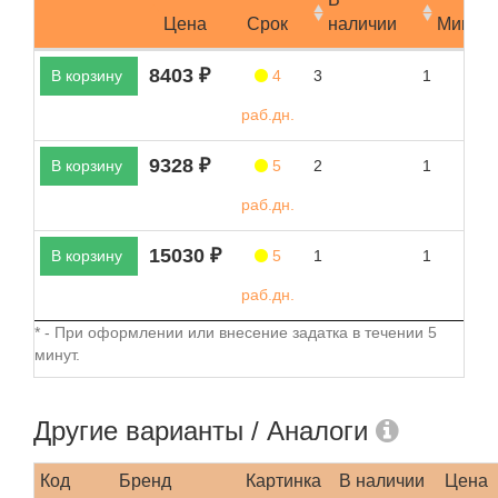
Цена
Срок
наличии
Мин.за
8403 ₽
В корзину
4
3
1
раб.дн.
9328 ₽
В корзину
5
2
1
раб.дн.
15030 ₽
В корзину
5
1
1
раб.дн.
* - При оформлении или внесение задатка в течении 5
минут.
Другие варианты / Аналоги
Код
Бренд
Картинка
В наличии
Цена