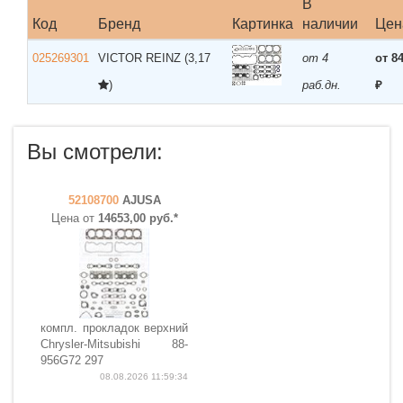
В
Код
Бренд
Картинка
наличии
Цен
025269301
VICTOR REINZ
(3,17
от 4
от 8
)
раб.дн.
₽
Вы смотрели:
52108700
AJUSA
Цена от
14653,00 руб.*
компл. прокладок верхний
Chrysler-Mitsubishi 88-
956G72 297
08.08.2026 11:59:34