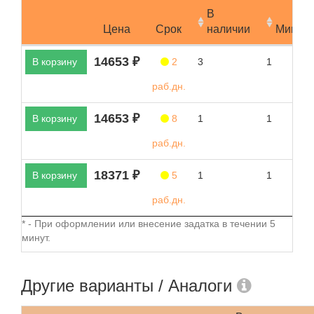
В
Цена
Срок
наличии
Мин.за
14653 ₽
В корзину
2
3
1
раб.дн.
14653 ₽
В корзину
8
1
1
раб.дн.
18371 ₽
В корзину
5
1
1
раб.дн.
* - При оформлении или внесение задатка в течении 5
минут.
Другие варианты / Аналоги