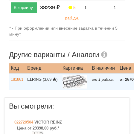
38239 ₽
В корзину
5
1
1
раб.дн.
* - При оформлении или внесение задатка в течении 5
минут.
Другие варианты / Аналоги
Код
Бренд
Картинка
В наличии
Цена
181861
ELRING
(3,69
)
от 1 раб.дн.
от 2670
Вы смотрели:
022720504
VICTOR REINZ
Цена от
29398,00 руб.*