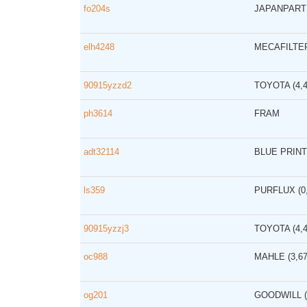
fo204s
JAPANPAR
elh4248
MECAFILTE
90915yzzd2
TOYOTA
(4,
ph3614
FRAM
adt32114
BLUE PRIN
ls359
PURFLUX
(
90915yzzj3
TOYOTA
(4,
oc988
MAHLE
(3,6
og201
GOODWILL