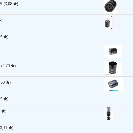
TS
(3,08
)
R
45
)
T
(2,79
)
0,50
)
45
)
7
)
(3,17
)