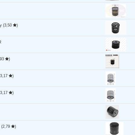
ny
(3,50
)
R
,93
)
(3,17
)
(3,17
)
T
(2,79
)