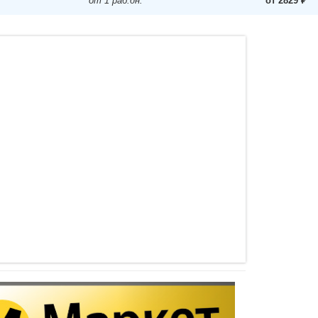
от 1 раб.дн.
от 2829 ₽