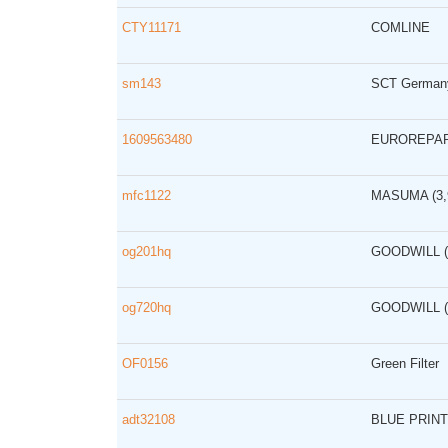
CTY11171
COMLINE
sm143
SCT Germa
1609563480
EUROREPA
mfc1122
MASUMA
(3
og201hq
GOODWILL
og720hq
GOODWILL
OF0156
Green Filter
adt32108
BLUE PRIN