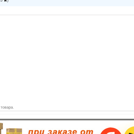
45
)
 товара.