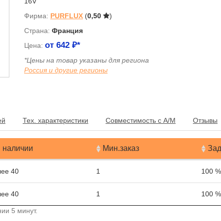
16V
Фирма:
PURFLUX
(
0,50
)
Страна:
Франция
от
642
₽*
Цена:
*Цены на товар указаны для региона
Россия и другие регионы
я
ей
Тех. характеристики
Совместимость с А/М
Отзывы
 наличии
Мин.заказ
Зад
ее 40
1
100 %
ее 40
1
100 %
ии 5 минут.