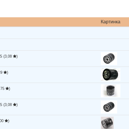
Картинка
TS
(3,08
)
29
)
,75
)
TS
(3,08
)
,00
)