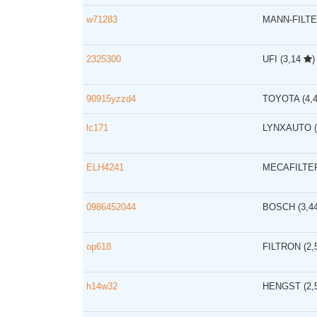
w71283
MANN-FILT
2325300
UFI
(3,14
)
90915yzzd4
TOYOTA
(4,
lc171
LYNXAUTO
ELH4241
MECAFILTE
0986452044
BOSCH
(3,4
op618
FILTRON
(2
h14w32
HENGST
(2