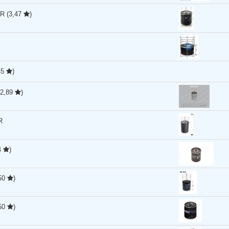
ER
(3,47
)
45
)
(2,89
)
R
4
)
,50
)
,50
)