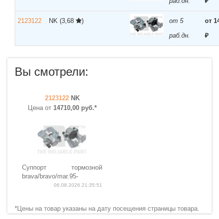
раб.дн.
₽
2123122
NK
(3,68
)
от 5
от 1
раб.дн.
₽
Вы смотрели:
2123122
NK
Цена от
14710,00 руб.*
Суппорт тормозной
brava/bravo/mar.95-
06.08.2026 21:35:51
*Цены на товар указаны на дату посещения страницы товара.