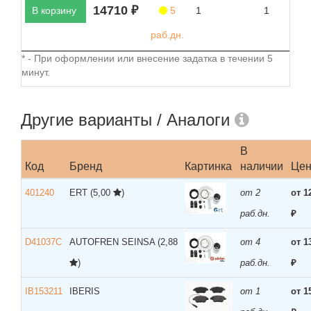
14710 ₽
В корзину
5
1
1
раб.дн.
* - При оформлении или внесение задатка в течении 5
минут.
Другие варианты / Аналоги
В
Код
Бренд
Картинка
наличии
Це
401240
ERT
(5,00
)
от 2
от 1
раб.дн.
₽
D41037C
AUTOFREN SEINSA
(2,88
от 4
от 1
)
раб.дн.
₽
IB153211
IBERIS
от 1
от 1