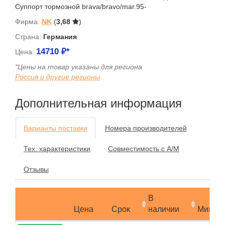
Суппорт тормозной brava/bravo/mar.95-
Фирма:
NK
(
3,68
)
Страна:
Германия
14710
₽*
Цена:
*Цены на товар указаны для региона
Россия и другие регионы
Дополнительная информация
Варианты поставки
Номера производителей
Тех. характеристики
Совместимость с А/М
Отзывы
В
Цена
Срок
наличии
Мин.за