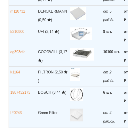
m110732
DENCKERMANN
от 5
от
(0,50
)
раб.дн.
₽
5310900
UFI
(3,14
)
9 шт.
от
₽
ag393cfc
GOODWILL
(3,17
10100 шт.
от
)
₽
k1164
FILTRON
(2,50
от 2
от
)
раб.дн.
₽
1987432173
BOSCH
(3,44
)
6 шт.
от
₽
IF0243
Green Filter
от 4
от
раб.дн.
₽