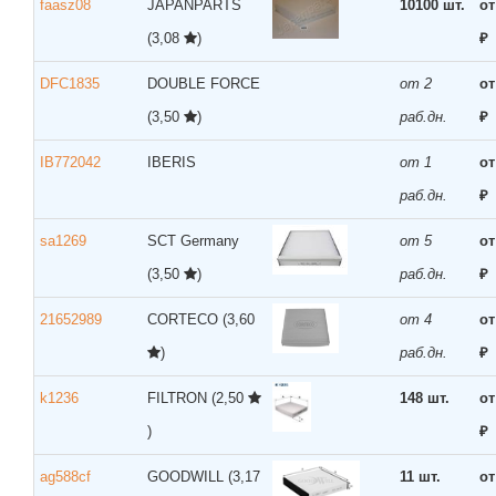
faasz08
JAPANPARTS
10100 шт.
от
(3,08
)
₽
DFC1835
DOUBLE FORCE
от 2
от
(3,50
)
раб.дн.
₽
IB772042
IBERIS
от 1
от
раб.дн.
₽
sa1269
SCT Germany
от 5
от
(3,50
)
раб.дн.
₽
21652989
CORTECO
(3,60
от 4
от
)
раб.дн.
₽
k1236
FILTRON
(2,50
148 шт.
от
)
₽
ag588cf
GOODWILL
(3,17
11 шт.
от