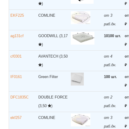
)
₽
EKF225
COMLINE
от 3
от
раб.дн.
₽
ag131cf
GOODWILL
(3,17
10100 шт.
от
)
₽
cf0301
AVANTECH
(3,50
от 4
от
)
раб.дн.
₽
IF0161
Green Filter
100 шт.
от
₽
DFC1835C
DOUBLE FORCE
от 2
от
(3,50
)
раб.дн.
₽
ekf257
COMLINE
от 3
от
раб.дн.
₽