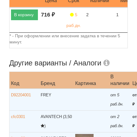
Цена
Срок
наличии
Мин.за
716 ₽
В корзину
5
2
1
раб.дн.
* - При оформлении или внесение задатка в течении 5
минут.
Другие варианты / Аналоги
В
Код
Бренд
Картинка
наличии
Ц
D92204001
FREY
от 5
от
раб.дн.
₽
cfc0301
AVANTECH
(3,50
от 2
от
)
раб.дн.
₽