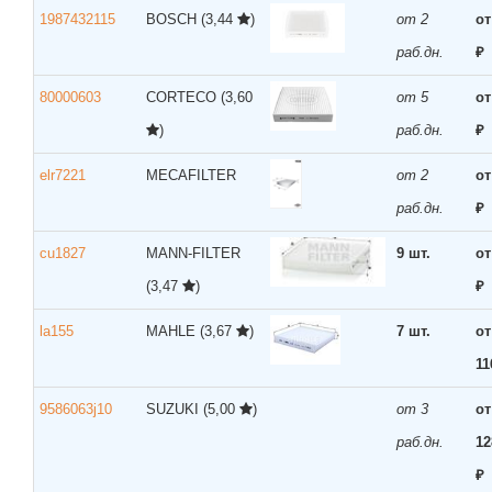
1987432115
BOSCH
(3,44
)
от 2
от
раб.дн.
₽
80000603
CORTECO
(3,60
от 5
от
)
раб.дн.
₽
elr7221
MECAFILTER
от 2
от
раб.дн.
₽
cu1827
MANN-FILTER
9 шт.
от
(3,47
)
₽
la155
MAHLE
(3,67
)
7 шт.
от
11
9586063j10
SUZUKI
(5,00
)
от 3
от
раб.дн.
12
₽