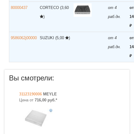
80000437
CORTECO
(3,60
от 4
от
)
раб.дн.
14
₽
9586062j00000
SUZUKI
(5,00
)
от 4
от
раб.дн.
14
₽
Вы смотрели:
31123190006
MEYLE
Цена от
716,00 руб.*