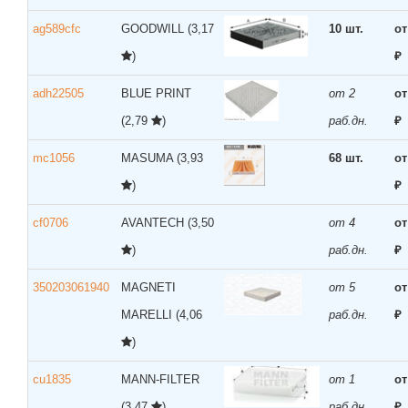
ag589cfc
GOODWILL
(3,17
10 шт.
от
)
₽
adh22505
BLUE PRINT
от 2
от
(2,79
)
раб.дн.
₽
mc1056
MASUMA
(3,93
68 шт.
от
)
₽
cf0706
AVANTECH
(3,50
от 4
от
)
раб.дн.
₽
350203061940
MAGNETI
от 5
от
MARELLI
(4,06
раб.дн.
₽
)
cu1835
MANN-FILTER
от 1
от
(3,47
)
раб.дн.
₽