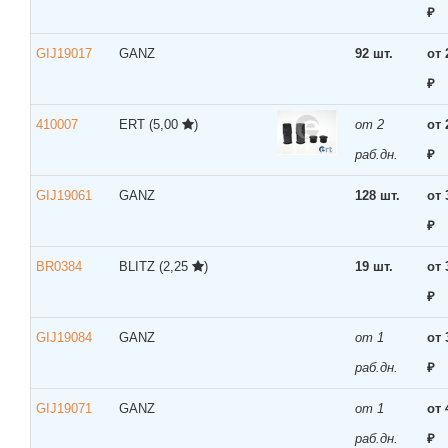
₽
GIJ19017
GANZ
92 шт.
от 
₽
410007
ERT
(5,00
)
от 2
от 
раб.дн.
₽
GIJ19061
GANZ
128 шт.
от 
₽
BR0384
BLITZ
(2,25
)
19 шт.
от 
₽
GIJ19084
GANZ
от 1
от 
раб.дн.
₽
GIJ19071
GANZ
от 1
от 
раб.дн.
₽