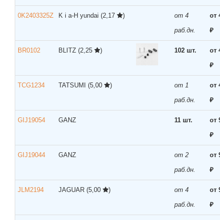
0K2403325Z
K i a-H yundai
(2,17
)
от 4
от 
раб.дн.
₽
BR0102
BLITZ
(2,25
)
102 шт.
от 
₽
TCG1234
TATSUMI
(5,00
)
от 1
от 
раб.дн.
₽
GIJ19054
GANZ
11 шт.
от 
₽
GIJ19044
GANZ
от 2
от 
раб.дн.
₽
JLM2194
JAGUAR
(5,00
)
от 4
от 
раб.дн.
₽