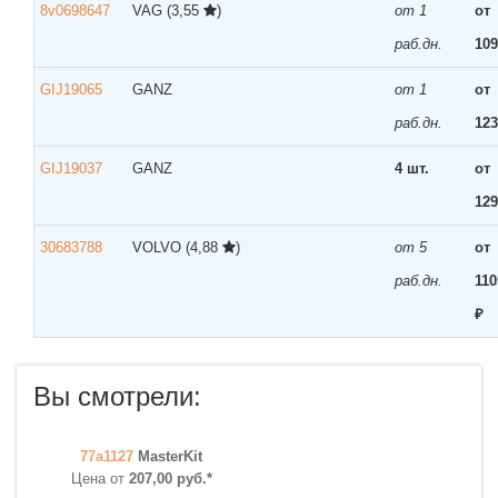
8v0698647
VAG
(3,55
)
от 1
от
раб.дн.
109
GIJ19065
GANZ
от 1
от
раб.дн.
123
GIJ19037
GANZ
4 шт.
от
129
30683788
VOLVO
(4,88
)
от 5
от
раб.дн.
110
₽
Вы смотрели:
77a1127
MasterKit
Цена от
207,00 руб.*