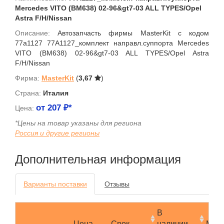
Mercedes VITO (BM638) 02-96&gt7-03 ALL TYPES/Opel
Astra F/H/Nissan
Описание:
Автозапчасть фирмы MasterKit с кодом
77a1127 77A1127_комплект направл.суппорта Mercedes
VITO (BM638) 02-96&gt7-03 ALL TYPES/Opel Astra
F/H/Nissan
Фирма:
MasterKit
(
3,67
)
Страна:
Италия
от
207
₽*
Цена:
*Цены на товар указаны для региона
Россия и другие регионы
Дополнительная информация
Варианты поставки
Отзывы
В
Цена
Срок
наличии
Мин.