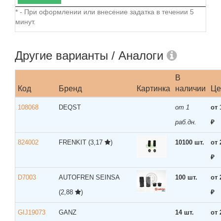
* - При оформлении или внесение задатка в течении 5
минут.
Другие варианты / Аналоги
В
Код
Бренд
Картинка
наличии
Це
108068
DEQST
от 1
от 
раб.дн.
₽
824002
FRENKIT
(3,17
)
10100 шт.
от 
₽
D7003
AUTOFREN SEINSA
100 шт.
от 
(2,88
)
₽
GIJ19073
GANZ
14 шт.
от 