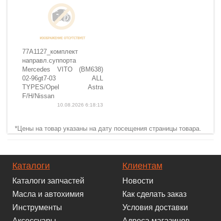
77A1127_комплект
направл.суппорта
Mercedes VITO (BM638)
02-96gt7-03 ALL
TYPES/Opel Astra
F/H/Nissan
10.08.2026 6:18:13
*Цены на товар указаны на дату посещения страницы товара.
Каталоги
Клиентам
Каталоги запчастей
Новости
Масла и автохимия
Как сделать заказ
Инструменты
Условия доставки
Аксессуары
Адреса магазинов