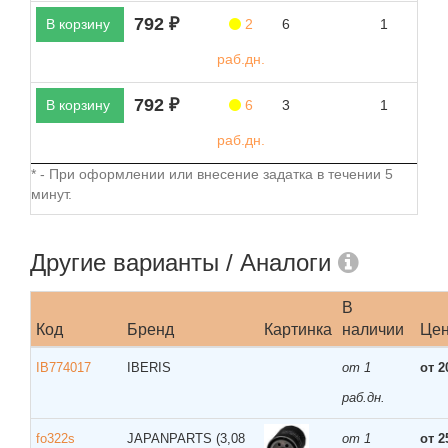
792 ₽
В корзину
2
6
1
раб.дн.
792 ₽
В корзину
6
3
1
раб.дн.
* - При оформлении или внесение задатка в течении 5
минут.
Другие варианты / Аналоги
В
Код
Бренд
Картинка
наличии
Це
IB774017
IBERIS
от 1
от 2
раб.дн.
fo322s
JAPANPARTS
(3,08
от 1
от 2