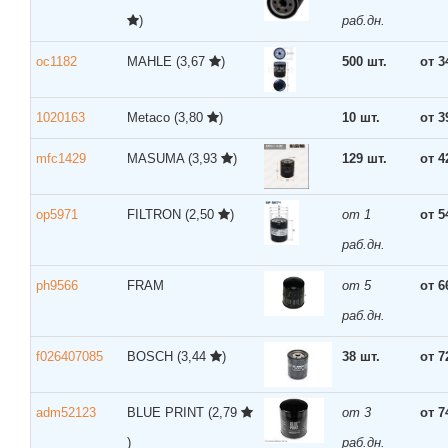
)
раб.дн.
oc1182
MAHLE
(3,67
)
500 шт.
от 3
1020163
Metaco
(3,80
)
10 шт.
от 3
mfc1429
MASUMA
(3,93
)
129 шт.
от 4
op5971
FILTRON
(2,50
)
от 1
от 5
раб.дн.
ph9566
FRAM
от 5
от 6
раб.дн.
f026407085
BOSCH
(3,44
)
38 шт.
от 7
adm52123
BLUE PRINT
(2,79
от 3
от 7
)
раб.дн.