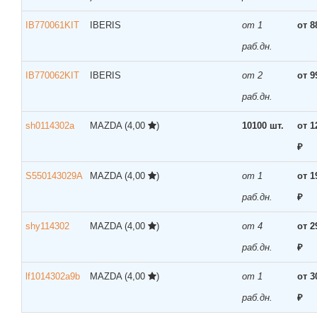
IB770061KIT
IBERIS
от 1
от 8
раб.дн.
IB770062KIT
IBERIS
от 2
от 9
раб.дн.
sh0114302a
MAZDA
(4,00
)
10100 шт.
от 1
₽
S550143029A
MAZDA
(4,00
)
от 1
от 1
раб.дн.
₽
shy114302
MAZDA
(4,00
)
от 4
от 2
раб.дн.
₽
lf1014302a9b
MAZDA
(4,00
)
от 1
от 3
раб.дн.
₽