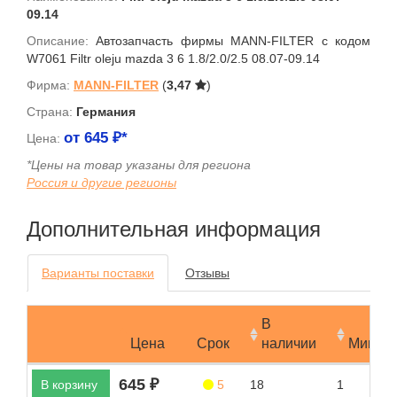
09.14
Описание:
Автозапчасть фирмы MANN-FILTER с кодом
W7061 Filtr oleju mazda 3 6 1.8/2.0/2.5 08.07-09.14
Фирма:
MANN-FILTER
(
3,47
)
Страна:
Германия
от
645
₽*
Цена:
*Цены на товар указаны для региона
Россия и другие регионы
Дополнительная информация
Варианты поставки
Отзывы
В
Цена
Срок
наличии
Мин.за
645 ₽
В корзину
5
18
1