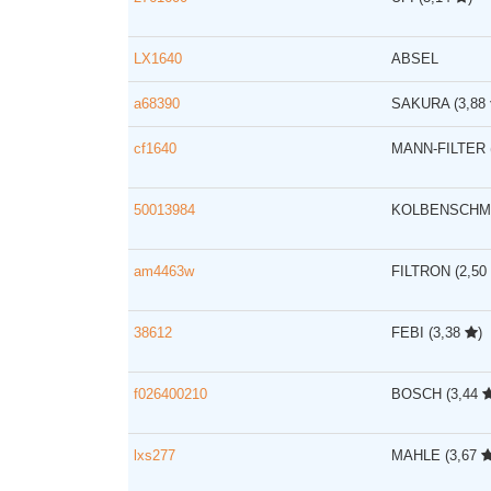
LX1640
ABSEL
a68390
SAKURA
(3,88
cf1640
MANN-FILTER
50013984
KOLBENSCHM
am4463w
FILTRON
(2,50
38612
FEBI
(3,38
)
f026400210
BOSCH
(3,44
lxs277
MAHLE
(3,67