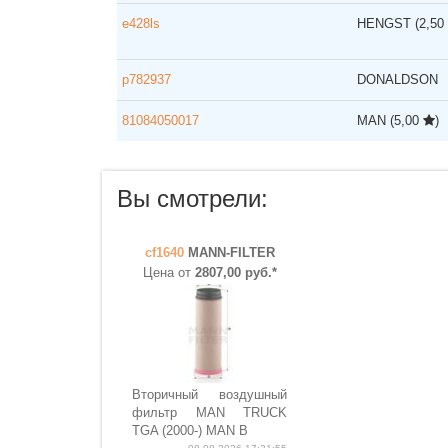
e428ls
HENGST
(2,50
p782937
DONALDSON
81084050017
MAN
(5,00
)
Вы смотрели:
cf1640
MANN-FILTER
Цена от
2807,00 руб.*
Вторичный воздушный
фильтр MAN TRUCK
TGA (2000-) MAN B