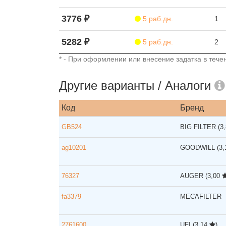
3776 ₽
5 раб.дн.
1
5282 ₽
5 раб.дн.
2
* - При оформлении или внесение задатка в течен
Другие варианты / Аналоги
Код
Бренд
GB524
BIG FILTER
(3
ag10201
GOODWILL
(3
76327
AUGER
(3,00
fa3379
MECAFILTER
2761600
UFI
(3,14
)