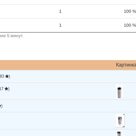
1
100 %
1
100 %
ии 5 минут.
Картинк
,83
)
,17
)
)