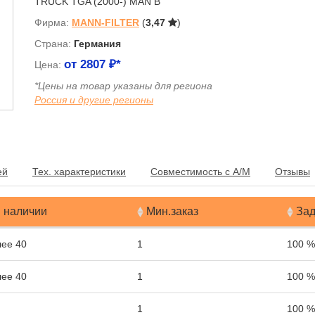
TRUCK TGA (2000-) MAN B
Фирма:
MANN-FILTER
(
3,47
)
Страна:
Германия
от
2807
₽*
Цена:
*Цены на товар указаны для региона
Россия и другие регионы
я
ей
Тех. характеристики
Совместимость с А/М
Отзывы
 наличии
Мин.заказ
Зад
ее 40
1
100 %
ее 40
1
100 %
1
100 %