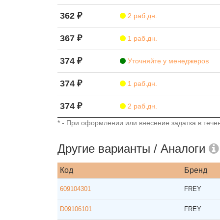
362 ₽
2 раб.дн.
367 ₽
1 раб.дн.
374 ₽
Уточняйте у менеджеров
374 ₽
1 раб.дн.
374 ₽
2 раб.дн.
* - При оформлении или внесение задатка в течен
Другие варианты / Аналоги
Код
Бренд
609104301
FREY
D09106101
FREY