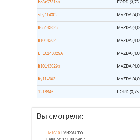
be8z6731ab
FORD
(3,75
shy114302
MAZDA
(4,
lf0514302a
MAZDA
(4,
lf1014302
MAZDA
(4,
LF10143029A
MAZDA
(4,
lf10143029b
MAZDA
(4,
lfy114302
MAZDA
(4,
1218846
FORD
(3,75
Вы смотрели:
lc1610
LYNXAUTO
Цена от
332,00 руб.*