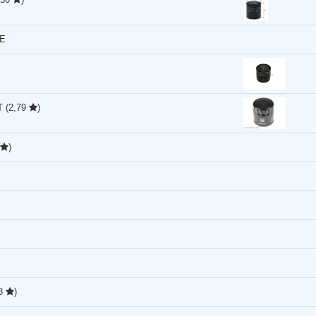
E
T
(2,79
)
)
88
)