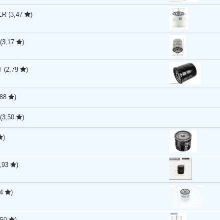
TER
(3,47
)
(3,17
)
T
(2,79
)
,88
)
(3,50
)
)
3,93
)
44
)
,50
)