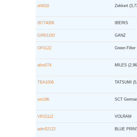
of4016
Zekkert
(3,
IB774008
IBERIS
GIR01193
GANZ
OF0122
Green Filter
afos074
MILES
(2,9
TBA1006
TATSUMI
(
sm196
SCT Germa
VR15112
VOLRAM
adm52122
BLUE PRIN