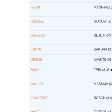
w7008
MANN-FIL
og212hq
GOODWILL
adm52111
BLUE PRIN
c19410
SAKURA
(3
OF0125
AVANTECH
38813
FEBI
(3,38
mfc1429
MASUMA
(
f026407078
BOSCH
(3,
op6291
FILTRON
(2