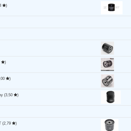
73
)
6
)
5,00
)
ny
(3,50
)
T
(2,79
)