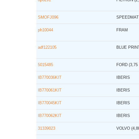
SMOFJ096
SPEEDMAT
ph10044
FRAM
adf122105
BLUE PRIN
5015485
FORD
(3,75
IB770036KIT
IBERIS
IB770061KIT
IBERIS
IB770045KIT
IBERIS
IB770062KIT
IBERIS
31339023
VOLVO
(4,