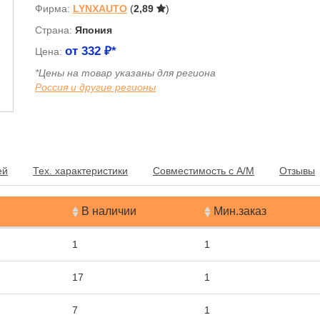
Фирма:
LYNXAUTO
(
2,89
)
Страна:
Япония
от
332
₽*
Цена:
*Цены на товар указаны для региона
Россия и другие регионы
я
ей
Тех. характеристики
Совместимость с А/М
Отзывы
В наличии
Мин.заказ
1
1
17
1
7
1