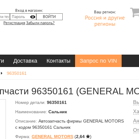
Вход в магазин:
Ваш регион:
Россия и другие
Регистрация
Забыли пароль?
регионы
ти
Доставка
Контакты
Запрос по VIN
96350161
апчасти 96350161 (GENERAL M
Вы
Номер детали:
96350161
Ха
Наименование:
Сальник
Ан
Описание:
Автозапчасть фирмы GENERAL MOTORS
с кодом 96350161 Сальник
От
Фирма:
GENERAL MOTORS
(
2,64
)