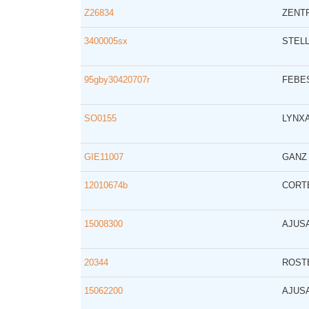
Z26834
ZENT
3400005sx
STEL
95gby30420707r
FEBE
SO0155
LYNX
GIE11007
GANZ
12010674b
CORT
15008300
AJUS
20344
ROST
15062200
AJUS