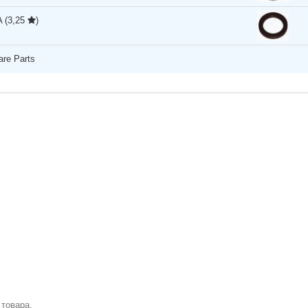
A
(3,25
)
re Parts
 товара.