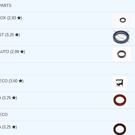
PARTS
LOX
(2,93
)
ST
(3,25
)
AUTO
(2,89
)
ECO
(3,60
)
A
(3,25
)
ECO
A
(3,25
)