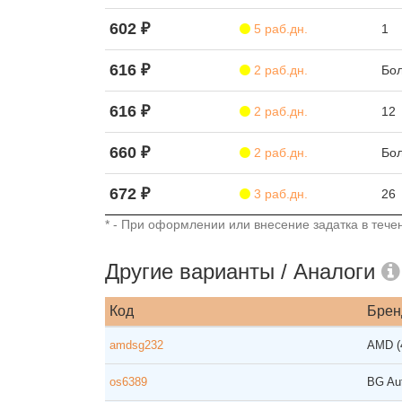
602 ₽
5 раб.дн.
1
616 ₽
2 раб.дн.
Бол
616 ₽
2 раб.дн.
12
660 ₽
2 раб.дн.
Бол
672 ₽
3 раб.дн.
26
* - При оформлении или внесение задатка в течен
Другие варианты / Аналоги
Код
Брен
amdsg232
AMD
os6389
BG Au