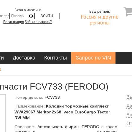
Вход в магазин:
Ваш регион:
Россия и другие
Регистрация
Забыли пароль?
регионы
ти
Доставка
Контакты
Запрос по VIN
3
апчасти FCV733 (FERODO)
Вы
Номер детали:
FCV733
Ха
Наименование:
Колодки тормозные комплект
WVA29067 Meritor 2x68 Iveco EuroCargo Tector
Ан
RVI Mid
От
Описание:
Автозапчасть фирмы FERODO с кодом