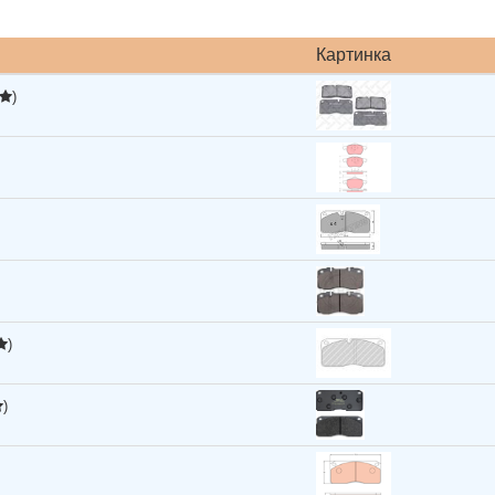
Картинка
)
)
)