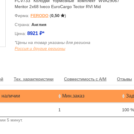
FCV733 Колодки тормозные комплект WVA29067
Meritor 2x68 Iveco EuroCargo Tector RVI Mid
Фирма:
FERODO
(
0,50
)
Страна:
Англия
8921
₽*
Цена:
*Цены на товар указаны для региона
Россия и другие регионы
я
ей
Тех. характеристики
Совместимость с А/М
Отзывы
 наличии
Мин.заказ
Зад
1
100 %
ии 5 минут.