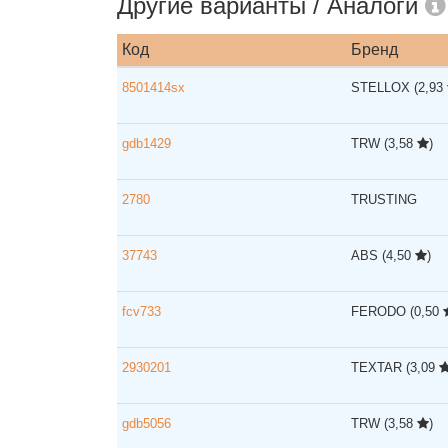
Другие варианты / Аналоги
Код
Бренд
8501414sx
STELLOX
(2,93
gdb1429
TRW
(3,58
)
2780
TRUSTING
37743
ABS
(4,50
)
fcv733
FERODO
(0,50
2930201
TEXTAR
(3,09
gdb5056
TRW
(3,58
)