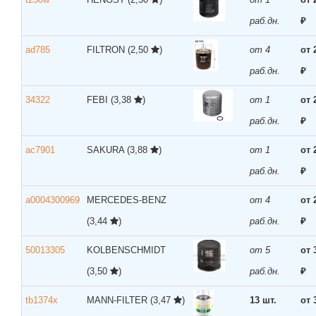
раб.дн.
₽
ad785
FILTRON
(2,50
)
от 4
от 
раб.дн.
₽
34322
FEBI
(3,38
)
от 1
от 
раб.дн.
₽
ac7901
SAKURA
(3,88
)
от 1
от 
раб.дн.
₽
a0004300969
MERCEDES-BENZ
от 4
от 
(3,44
)
раб.дн.
₽
50013305
KOLBENSCHMIDT
от 5
от 
(3,50
)
раб.дн.
₽
tb1374x
MANN-FILTER
(3,47
)
13 шт.
от 