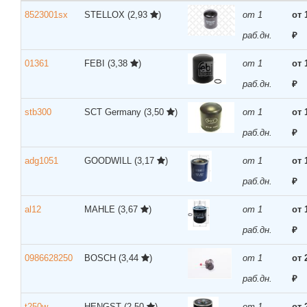
8523001sx
STELLOX
(2,93
)
от 1
от 
раб.дн.
₽
01361
FEBI
(3,38
)
от 1
от 
раб.дн.
₽
stb300
SCT Germany
(3,50
)
от 1
от 
раб.дн.
₽
adg1051
GOODWILL
(3,17
)
от 1
от 
раб.дн.
₽
al12
MAHLE
(3,67
)
от 1
от 
раб.дн.
₽
0986628250
BOSCH
(3,44
)
от 1
от 
раб.дн.
₽
t250w
HENGST
(2,50
)
от 1
от 