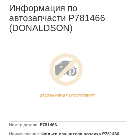
Информация по
автозапчасти P781466
(DONALDSON)
Номер детали:
P781466
Наименование:
Фильтр осушителя воздуха P781466