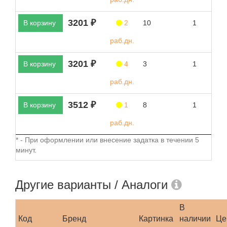
3201 ₽
В корзину
2
10
1
раб.дн.
3201 ₽
В корзину
4
3
1
раб.дн.
3512 ₽
В корзину
1
8
1
раб.дн.
* - При оформлении или внесение задатка в течении 5
минут.
Другие варианты / Аналоги
В
Код
Бренд
Картинка
наличии
Це