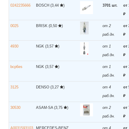
0242235666
BOSCH
(3,44
)
3701 шт.
от 
₽
0025
BRISK
(0,50
)
от 2
от 
раб.дн.
₽
4930
NGK
(3,57
)
от 1
от 
раб.дн.
₽
bcp6es
NGK
(3,57
)
от 1
от 
раб.дн.
₽
3125
DENSO
(3,27
)
от 4
от 
раб.дн.
₽
30530
ASAM-SA
(3,75
)
от 2
от 
раб.дн.
₽
A0031593103
MERCEDES-BENZ
от 4
от