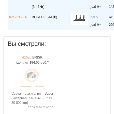
(3,44
)
раб.дн.
142
0242235556
BOSCH
(3,44
)
от 5
от
раб.дн.
200
Вы смотрели:
d15yc
BRISK
Цена от
184,00 руб.*
Свеча зажигания Super
(интервал замены - max.
30 000 km)
07.08.2026 20:06:36