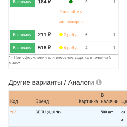
184 ₽
В корзину
9
1
Уточняйте у
менеджеров
211 ₽
В корзину
2 раб.дн.
6
1
516 ₽
В корзину
4 раб.дн.
4
1
* - При оформлении или внесение задатка в течении 5
минут.
Другие варианты / Аналоги
В
Код
Бренд
Картинка
наличии
Це
z63
BERU
(4,10
)
500 шт.
от 
₽