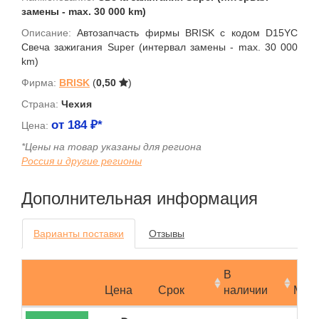
замены - max. 30 000 km)
Описание:
Автозапчасть фирмы BRISK с кодом D15YC
Свеча зажигания Super (интервал замены - max. 30 000
km)
Фирма:
BRISK
(
0,50
)
Страна:
Чехия
от
184
₽*
Цена:
*Цены на товар указаны для региона
Россия и другие регионы
Дополнительная информация
Варианты поставки
Отзывы
В
Цена
Срок
наличии
Мин.