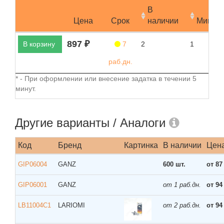
В
Цена
Срок
наличии
Мин.за
897 ₽
В корзину
7
2
1
раб.дн.
* - При оформлении или внесение задатка в течении 5
минут.
Другие варианты / Аналоги
Код
Бренд
Картинка
В наличии
Цен
GIP06004
GANZ
600 шт.
от 87
GIP06001
GANZ
от 1 раб.дн.
от 94
LB11004C1
LARIOMI
от 2 раб.дн.
от 94