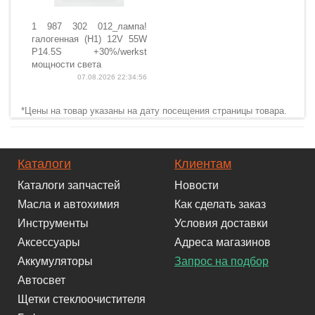
1 987 302 012_лампа!
галогенная (H1) 12V 55W
P14.5S +30%/werkst
мощности света
07.08.2026 22:34:56
*Цены на товар указаны на дату посещения страницы товара.
Каталоги
Клиентам
Каталоги запчастей
Новости
Масла и автохимия
Как сделать заказ
Инструменты
Условия доставки
Аксессуары
Адреса магазинов
Аккумуляторы
Запрос на подбор
Автосвет
Щетки стеклоочистителя