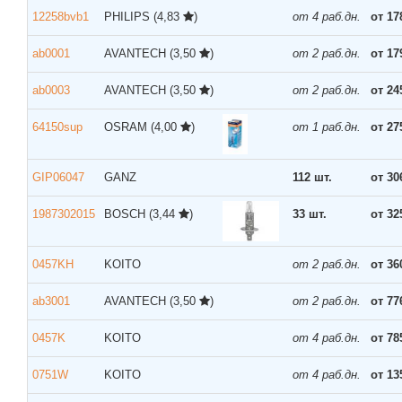
12258bvb1
PHILIPS
(4,83
)
от 4 раб.дн.
от 17
ab0001
AVANTECH
(3,50
)
от 2 раб.дн.
от 17
ab0003
AVANTECH
(3,50
)
от 2 раб.дн.
от 24
64150sup
OSRAM
(4,00
)
от 1 раб.дн.
от 27
GIP06047
GANZ
112 шт.
от 30
1987302015
BOSCH
(3,44
)
33 шт.
от 32
0457KH
KOITO
от 2 раб.дн.
от 36
ab3001
AVANTECH
(3,50
)
от 2 раб.дн.
от 77
0457K
KOITO
от 4 раб.дн.
от 78
0751W
KOITO
от 4 раб.дн.
от 13