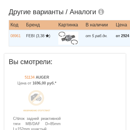
Другие варианты / Аналоги
Код
Бренд
Картинка
В наличии
Цена
08961
FEBI
(3,38
)
от 5 раб.дн.
от 2924
Вы смотрели:
51134
AUGER
Цена от
1696,00 руб.*
С/блок задней реактивной
тяги MB/DAF D=85mm
L=152mm ушастый