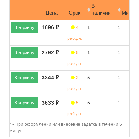
В
Цена
Срок
наличии
Мин.за
1696 ₽
В корзину
4
1
1
раб.дн.
2792 ₽
В корзину
5
1
1
раб.дн.
3344 ₽
В корзину
2
5
1
раб.дн.
3633 ₽
В корзину
5
5
1
раб.дн.
* - При оформлении или внесение задатка в течении 5
минут.