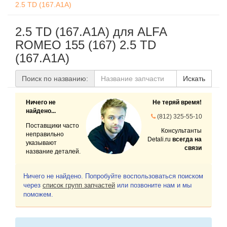
2.5 TD (167.A1A)
2.5 TD (167.A1A) для ALFA
ROMEO 155 (167) 2.5 TD
(167.A1A)
Поиск по названию:
Искать
Ничего не
Не теряй время!
найдено...
(812) 325-55-10
Поставщики часто
Консультанты
неправильно
Detali.ru
всегда на
указывают
связи
название деталей.
Ничего не найдено. Попробуйте воспользоваться поиском
через
список групп запчастей
или позвоните нам и мы
поможем.