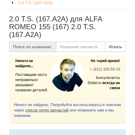
2.0 T.S. (167.A2A)
2.0 T.S. (167.A2A) для ALFA
ROMEO 155 (167) 2.0 T.S.
(167.A2A)
Поиск по названию:
Искать
Ничего не
Не теряй время!
найдено...
(812) 325-55-10
Поставщики часто
Консультанты
неправильно
Detali.ru
всегда на
указывают
связи
название деталей.
Ничего не найдено. Попробуйте воспользоваться поиском
через
список групп запчастей
или позвоните нам и мы
поможем.