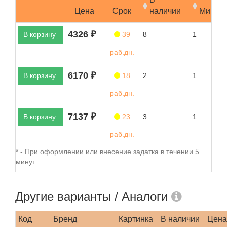
Цена
Срок
наличии
Мин.за
4326 ₽
В корзину
39
8
1
раб.дн.
6170 ₽
В корзину
18
2
1
раб.дн.
7137 ₽
В корзину
23
3
1
раб.дн.
* - При оформлении или внесение задатка в течении 5
минут.
Другие варианты / Аналоги
Код
Бренд
Картинка
В наличии
Цена