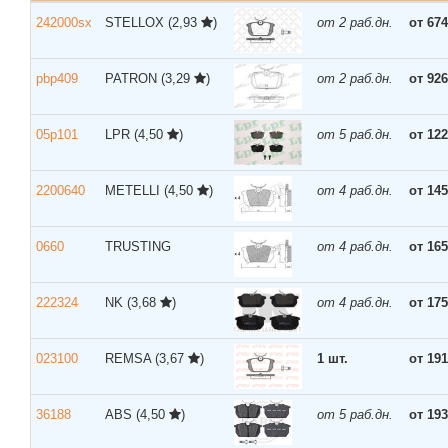
242000sx
STELLOX
(2,93
)
от 2 раб.дн.
от 674
pbp409
PATRON
(3,29
)
от 2 раб.дн.
от 926
05p101
LPR
(4,50
)
от 5 раб.дн.
от 122
2200640
METELLI
(4,50
)
от 4 раб.дн.
от 145
0660
TRUSTING
от 4 раб.дн.
от 165
222324
NK
(3,68
)
от 4 раб.дн.
от 175
023100
REMSA
(3,67
)
1 шт.
от 191
36188
ABS
(4,50
)
от 5 раб.дн.
от 193