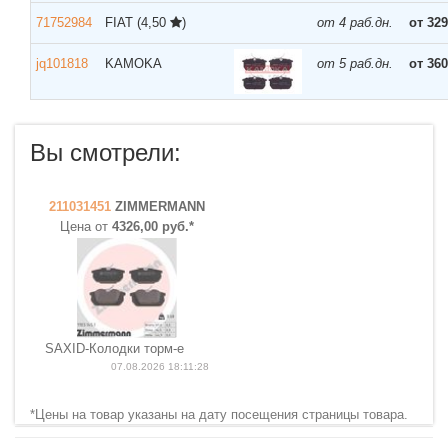
71752984
FIAT
(4,50
)
от 4 раб.дн.
от 329
jq101818
KAMOKA
от 5 раб.дн.
от 360
Вы смотрели:
211031451
ZIMMERMANN
Цена от
4326,00 руб.*
SAXID-Колодки торм-е
07.08.2026 18:11:28
*Цены на товар указаны на дату посещения страницы товара.