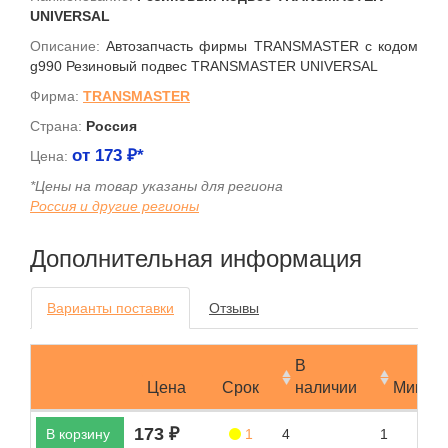
UNIVERSAL
Описание:
Автозапчасть фирмы TRANSMASTER с кодом
g990 Резиновый подвес TRANSMASTER UNIVERSAL
Фирма:
TRANSMASTER
Страна:
Россия
от
173
₽*
Цена:
*Цены на товар указаны для региона
Россия и другие регионы
Дополнительная информация
Варианты поставки
Отзывы
В
Цена
Срок
наличии
Мин.за
173 ₽
В корзину
1
4
1