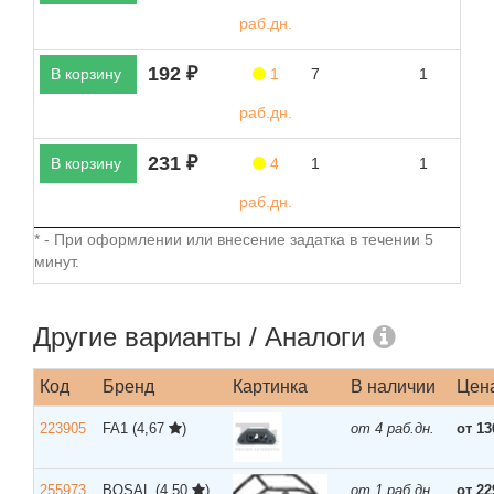
раб.дн.
192 ₽
В корзину
1
7
1
раб.дн.
231 ₽
В корзину
4
1
1
раб.дн.
* - При оформлении или внесение задатка в течении 5
минут.
Другие варианты / Аналоги
Код
Бренд
Картинка
В наличии
Цен
223905
FA1
(4,67
)
от 4 раб.дн.
от 13
255973
BOSAL
(4,50
)
от 1 раб.дн.
от 22