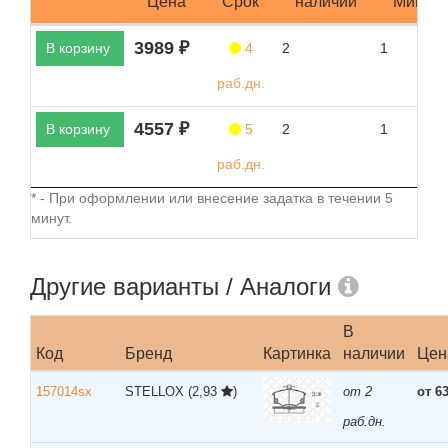
Цена
Срок
наличии
Мин.за
3989 ₽
В корзину
4
2
1
раб.дн.
4557 ₽
В корзину
5
2
1
раб.дн.
* - При оформлении или внесение задатка в течении 5
минут.
Другие варианты / Аналоги
В
Код
Бренд
Картинка
наличии
Цен
157014sx
STELLOX
(2,93
)
от 2
от 6
раб.дн.