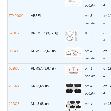
раб.дн.
₽
FT420002
ABSEL
от 5
от 1
раб.дн.
₽
p23017
BREMBO
(3,77
)
8 шт.
от 1
₽
026402
REMSA
(3,67
)
от 4
от 1
раб.дн.
₽
002530
REMSA
(3,67
)
от 4
от 1
раб.дн.
₽
222324
NK
(3,68
)
от 4
от 1
раб.дн.
₽
222325
NK
(3,68
)
от 4
от 1