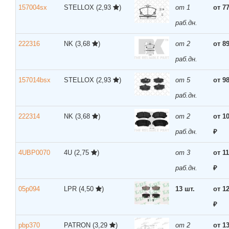
157004sx
STELLOX
(2,93
)
от 1
от 7
раб.дн.
222316
NK
(3,68
)
от 2
от 8
раб.дн.
157014bsx
STELLOX
(2,93
)
от 5
от 9
раб.дн.
222314
NK
(3,68
)
от 2
от 1
раб.дн.
₽
4UBP0070
4U
(2,75
)
от 3
от 1
раб.дн.
₽
05p094
LPR
(4,50
)
13 шт.
от 1
₽
pbp370
PATRON
(3,29
)
от 2
от 1