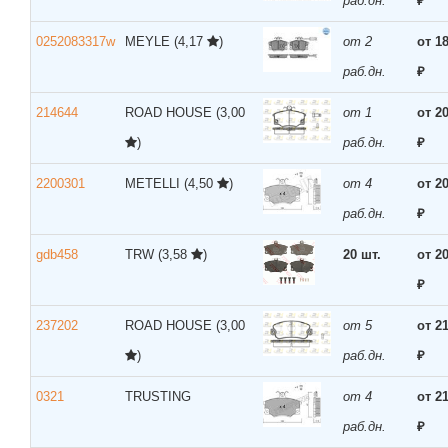
раб.дн.
₽
0252083317w
MEYLE
(4,17
)
от 2
от 1
раб.дн.
₽
214644
ROAD HOUSE
(3,00
от 1
от 2
)
раб.дн.
₽
2200301
METELLI
(4,50
)
от 4
от 2
раб.дн.
₽
gdb458
TRW
(3,58
)
20 шт.
от 2
₽
237202
ROAD HOUSE
(3,00
от 5
от 2
)
раб.дн.
₽
0321
TRUSTING
от 4
от 2
раб.дн.
₽