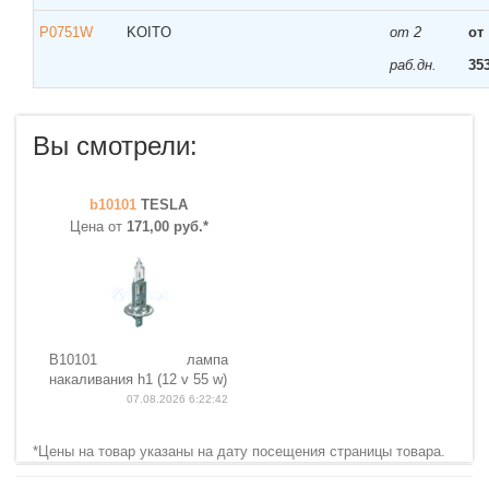
P0751W
KOITO
от 2
от
раб.дн.
35
Вы смотрели:
b10101
TESLA
Цена от
171,00 руб.*
B10101 лампа
накаливания h1 (12 v 55 w)
07.08.2026 6:22:42
*Цены на товар указаны на дату посещения страницы товара.