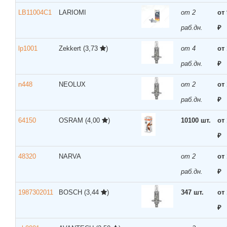
LB11004C1
LARIOMI
от 2
от
раб.дн.
₽
lp1001
Zekkert
(3,73
)
от 4
от 
раб.дн.
₽
n448
NEOLUX
от 2
от 
раб.дн.
₽
64150
OSRAM
(4,00
)
10100 шт.
от
₽
48320
NARVA
от 2
от
раб.дн.
₽
1987302011
BOSCH
(3,44
)
347 шт.
от
₽