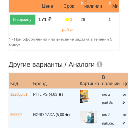
Цена
Срок
наличии
Мин.за
171 ₽
В корзину
3
26
1
раб.дн.
* - При оформлении или внесение задатка в течении 5
минут.
Другие варианты / Аналоги
В
Код
Бренд
Картинка
наличии
Ц
12258prb1
PHILIPS
(4,83
)
от 2
от
раб.дн.
₽
800002
NORD YADA
(5,00
)
от 2
от
раб.дн.
₽