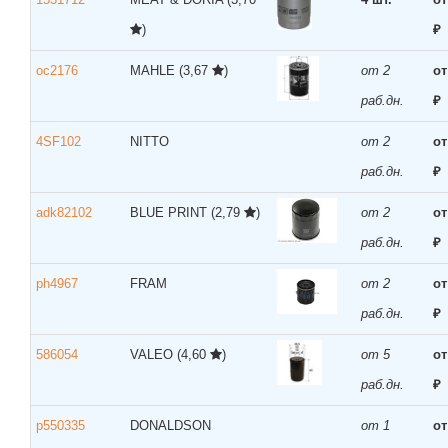
)
₽
oc2176
MAHLE
(3,67
)
от 2
от
раб.дн.
₽
4SF102
NITTO
от 2
от
раб.дн.
₽
adk82102
BLUE PRINT
(2,79
)
от 2
от
раб.дн.
₽
ph4967
FRAM
от 2
от
раб.дн.
₽
586054
VALEO
(4,60
)
от 5
от
раб.дн.
₽
p550335
DONALDSON
от 1
от