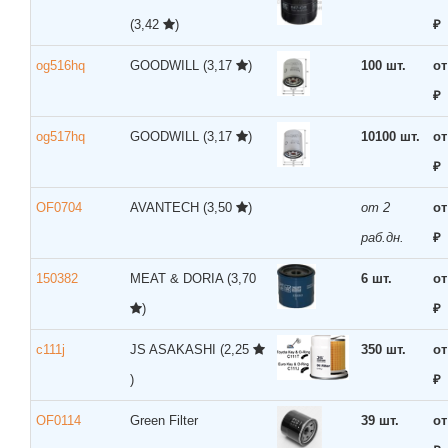
(3,42
)
₽
og516hq
GOODWILL
(3,17
)
100 шт.
от
₽
og517hq
GOODWILL
(3,17
)
10100 шт.
от
₽
OF0704
AVANTECH
(3,50
)
от 2
от
раб.дн.
₽
150382
MEAT & DORIA
(3,70
6 шт.
от
)
₽
c111j
JS ASAKASHI
(2,25
350 шт.
от
)
₽
OF0114
Green Filter
39 шт.
от