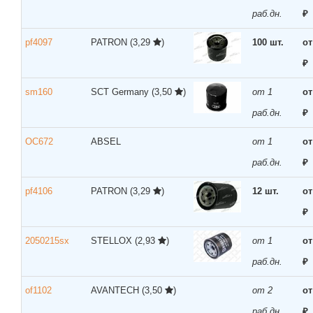
раб.дн.
₽
pf4097
PATRON
(3,29
)
100 шт.
от
₽
sm160
SCT Germany
(3,50
)
от 1
от
раб.дн.
₽
OC672
ABSEL
от 1
от
раб.дн.
₽
pf4106
PATRON
(3,29
)
12 шт.
от
₽
2050215sx
STELLOX
(2,93
)
от 1
от
раб.дн.
₽
of1102
AVANTECH
(3,50
)
от 2
от
раб.дн.
₽