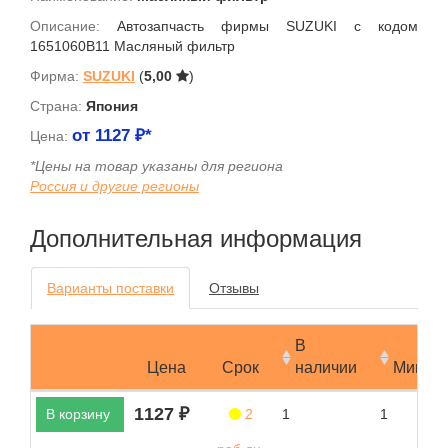
Описание:
Автозапчасть фирмы SUZUKI с кодом
1651060B11 Масляный фильтр
Фирма:
SUZUKI
(
5,00
)
Страна:
Япония
от
1127
₽*
Цена:
*Цены на товар указаны для региона
Россия и другие регионы
Дополнительная информация
Варианты поставки
Отзывы
В
Цена
Срок
наличии
Мин.за
1127 ₽
В корзину
2
1
1