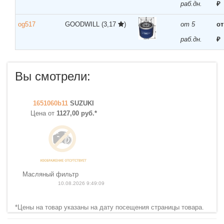
раб.дн.
₽
og517
GOODWILL
(3,17
)
от 5
от
раб.дн.
₽
Вы смотрели:
1651060b11
SUZUKI
Цена от
1127,00 руб.*
Масляный фильтр
10.08.2026 9:49:09
*Цены на товар указаны на дату посещения страницы товара.