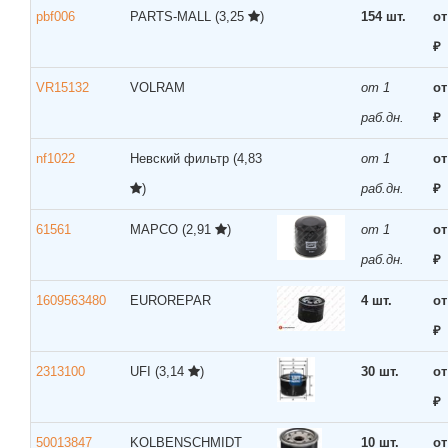
pbf006
PARTS-MALL
(3,25
)
154 шт.
от
₽
VR15132
VOLRAM
от 1
от
раб.дн.
₽
nf1022
Невский фильтр
(4,83
от 1
от
)
раб.дн.
₽
61561
MAPCO
(2,91
)
от 1
от
раб.дн.
₽
1609563480
EUROREPAR
4 шт.
от
₽
2313100
UFI
(3,14
)
30 шт.
от
₽
50013847
KOLBENSCHMIDT
10 шт.
от