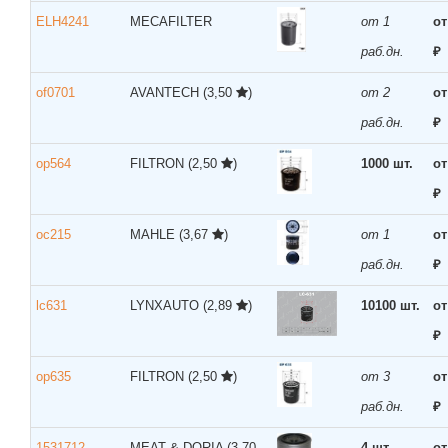
ELH4241
MECAFILTER
от 1
от
раб.дн.
₽
of0701
AVANTECH
(3,50
)
от 2
от
раб.дн.
₽
op564
FILTRON
(2,50
)
1000 шт.
от
₽
oc215
MAHLE
(3,67
)
от 1
от
раб.дн.
₽
lc631
LYNXAUTO
(2,89
)
10100 шт.
от
₽
op635
FILTRON
(2,50
)
от 3
от
раб.дн.
₽
1531712
MEAT & DORIA
(3,70
4 шт.
от