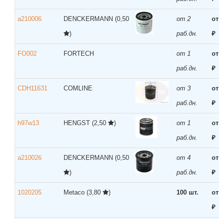
a210006
DENCKERMANN
(0,50
от 2
от
)
раб.дн.
₽
FO002
FORTECH
от 1
от
раб.дн.
₽
CDH11631
COMLINE
от 3
от
раб.дн.
₽
h97w13
HENGST
(2,50
)
от 1
от
раб.дн.
₽
a210026
DENCKERMANN
(0,50
от 4
от
)
раб.дн.
₽
1020205
Metaco
(3,80
)
100 шт.
от
₽