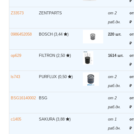
₽
Z33573
ZENTPARTS
от 2
от
раб.дн.
₽
0986452058
BOSCH
(3,44
)
220 шт.
от
₽
op629
FILTRON
(2,50
)
1614 шт.
от
₽
ls743
PURFLUX
(0,50
)
от 2
от
раб.дн.
₽
BSG16140002
BSG
от 2
от
раб.дн.
₽
c1405
SAKURA
(3,88
)
от 1
от
раб.дн.
₽