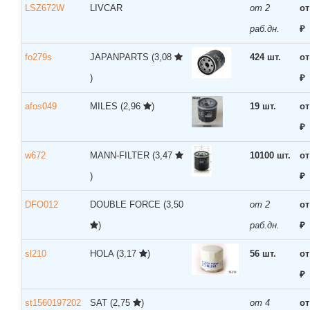
LSZ672W
LIVCAR
от 2
от
раб.дн.
₽
fo279s
JAPANPARTS
(3,08
424 шт.
от
)
₽
afos049
MILES
(2,96
)
19 шт.
от
₽
w672
MANN-FILTER
(3,47
10100 шт.
от
)
₽
DFO012
DOUBLE FORCE
(3,50
от 2
от
)
раб.дн.
₽
sl210
HOLA
(3,17
)
56 шт.
от
₽
st1560197202
SAT
(2,75
)
от 4
от