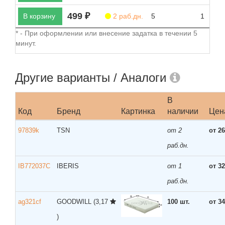
499 ₽
В корзину
2 раб.дн.
5
1
* - При оформлении или внесение задатка в течении 5
минут.
Другие варианты / Аналоги
В
Код
Бренд
Картинка
наличии
Цен
97839k
TSN
от 2
от 26
раб.дн.
IB772037C
IBERIS
от 1
от 32
раб.дн.
ag321cf
GOODWILL
(3,17
100 шт.
от 34
)