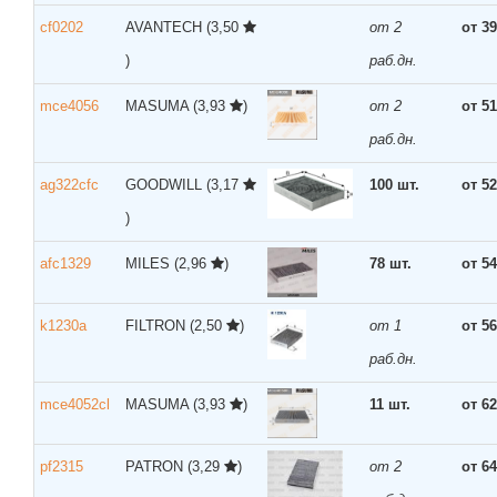
cf0202
AVANTECH
(3,50
от 2
от 39
)
раб.дн.
mce4056
MASUMA
(3,93
)
от 2
от 51
раб.дн.
ag322cfc
GOODWILL
(3,17
100 шт.
от 52
)
afc1329
MILES
(2,96
)
78 шт.
от 54
k1230a
FILTRON
(2,50
)
от 1
от 56
раб.дн.
mce4052cl
MASUMA
(3,93
)
11 шт.
от 62
pf2315
PATRON
(3,29
)
от 2
от 64