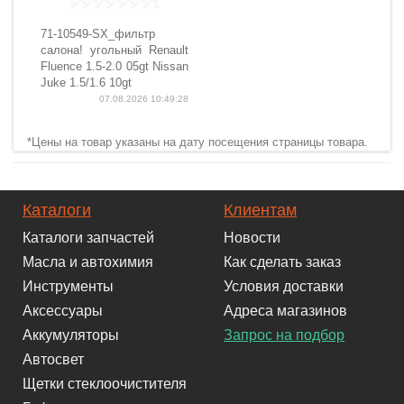
71-10549-SX_фильтр
салона! угольный Renault
Fluence 1.5-2.0 05gt Nissan
Juke 1.5/1.6 10gt
07.08.2026 10:49:28
*Цены на товар указаны на дату посещения страницы товара.
Каталоги
Клиентам
Каталоги запчастей
Новости
Масла и автохимия
Как сделать заказ
Инструменты
Условия доставки
Аксессуары
Адреса магазинов
Аккумуляторы
Запрос на подбор
Автосвет
Щетки стеклоочистителя