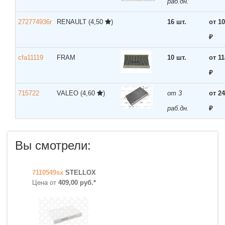
раб.дн.
272774936r
RENAULT
(4,50
)
16 шт.
от 1
₽
cfa11119
FRAM
10 шт.
от 1
₽
715722
VALEO
(4,60
)
от 3
от 2
раб.дн.
₽
Вы смотрели:
7110549sx
STELLOX
Цена от
409,00 руб.*