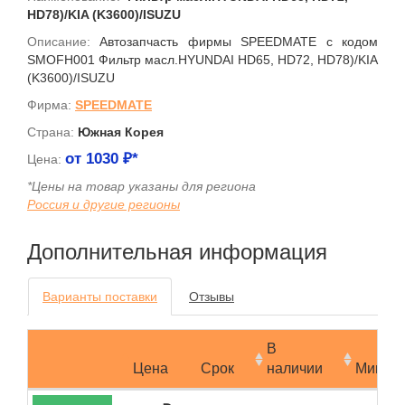
HD78)/KIA (K3600)/ISUZU
Описание:
Автозапчасть фирмы SPEEDMATE с кодом
SMOFH001 Фильтр масл.HYUNDAI HD65, HD72, HD78)/KIA
(K3600)/ISUZU
Фирма:
SPEEDMATE
Страна:
Южная Корея
от
1030
₽*
Цена:
*Цены на товар указаны для региона
Россия и другие регионы
Дополнительная информация
Варианты поставки
Отзывы
В
Цена
Срок
наличии
Мин.за