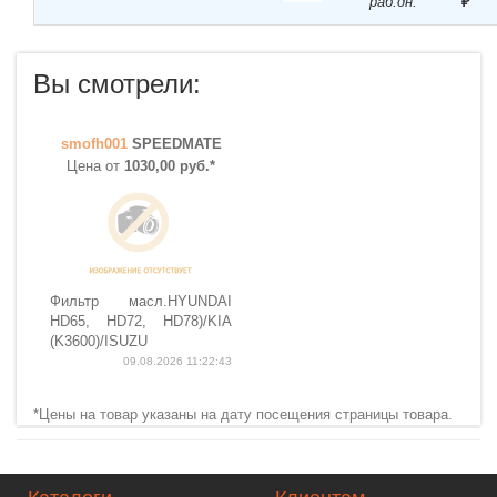
раб.дн.
₽
Вы смотрели:
smofh001
SPEEDMATE
Цена от
1030,00 руб.*
Фильтр масл.HYUNDAI
HD65, HD72, HD78)/KIA
(K3600)/ISUZU
09.08.2026 11:22:43
*Цены на товар указаны на дату посещения страницы товара.