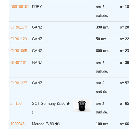
D09106101
FREY
от 1
от 18
раб.дн.
GIR01174
GANZ
390 шт.
от 20
GIR01120
GANZ
50 шт.
от 22
GIR01005
GANZ
600 шт.
от 23
GIR01161
GANZ
от 1
от 36
раб.дн.
GIR01227
GANZ
от 2
от 57
раб.дн.
sm198
SCT Germany
(3,50
от 1
от 65
)
раб.дн.
1020043
Metaco
(3,80
)
100 шт.
от 66