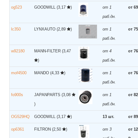
og523
GOODWILL
(3,17
)
от 1
от 69
раб.дн.
lc350
LYNXAUTO
(2,89
)
от 1
от 75
раб.дн.
w92180
MANN-FILTER
(3,47
от 4
от 76
)
раб.дн.
mof4500
MANDO
(4,33
)
от 1
от 76
раб.дн.
fo900s
JAPANPARTS
(3,08
от 1
от 82
)
раб.дн.
OG529HQ
GOODWILL
(3,17
)
13 шт.
от 89
op6361
FILTRON
(2,50
)
от 3
от 1