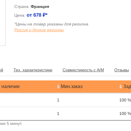
Страна:
Франция
от
678
₽*
Цена:
*Цены на товар указаны для региона
Россия и другие регионы
я
ей
Тех. характеристики
Совместимость с А/М
Отзывы
 наличии
Мин.заказ
Зад
1
100 %
1
100 %
ии 5 минут.