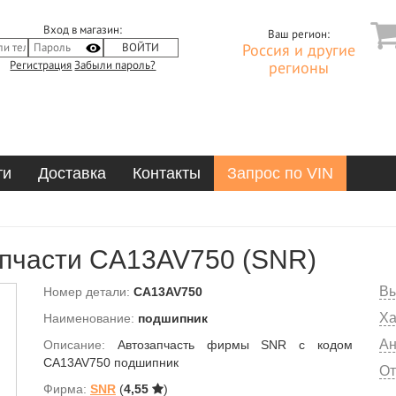
Вход в магазин:
Ваш регион:
Россия и другие
Регистрация
Забыли пароль?
регионы
ти
Доставка
Контакты
Запрос по VIN
пчасти CA13AV750 (SNR)
Вы
Номер детали:
CA13AV750
Ха
Наименование:
подшипник
Ан
Описание:
Автозапчасть фирмы SNR с кодом
CA13AV750 подшипник
От
Фирма:
SNR
(
4,55
)