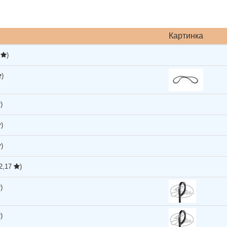
Картинка
0
)
)
)
)
)
(2,17
)
)
)