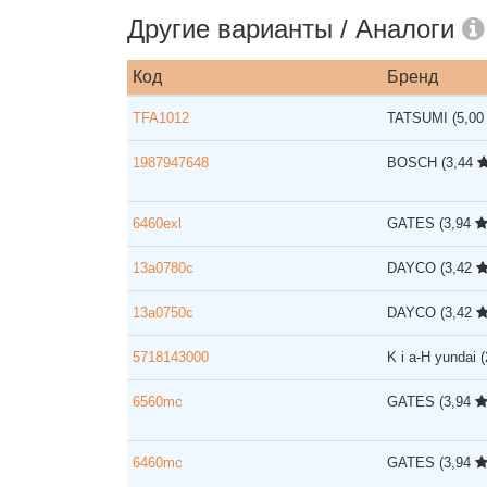
Другие варианты / Аналоги
Код
Бренд
TFA1012
TATSUMI
(5,0
1987947648
BOSCH
(3,44
6460exl
GATES
(3,94
13a0780c
DAYCO
(3,42
13a0750c
DAYCO
(3,42
5718143000
K i a-H yundai
6560mc
GATES
(3,94
6460mc
GATES
(3,94