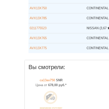
AVX13X750
CONTINENTAL
AVX13X785
CONTINENTAL
0211775523
NISSAN
(3,67
AVX13X765
CONTINENTAL
AVX13X775
CONTINENTAL
Вы смотрели:
ca13av750
SNR
Цена от
678,00 руб.*