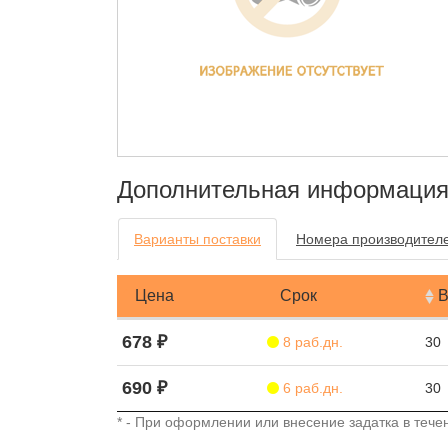
Дополнительная информаци
Варианты поставки
Номера производител
Цена
Срок
В
678 ₽
8 раб.дн.
30
690 ₽
6 раб.дн.
30
* - При оформлении или внесение задатка в течен