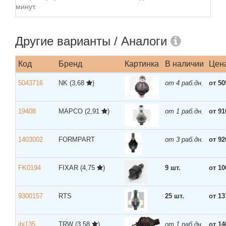
минут.
Другие варианты / Аналоги
Код
Бренд
Картинка
В наличии
Цен
5043716
NK
(3,68
)
от 4 раб.дн.
от 50
19408
MAPCO
(2,91
)
от 1 раб.дн.
от 91
1403002
FORMPART
от 3 раб.дн.
от 92
FK0194
FIXAR
(4,75
)
9 шт.
от 10
9300157
RTS
25 шт.
от 13
jbj135
TRW
(3,58
)
от 1 раб.дн.
от 14