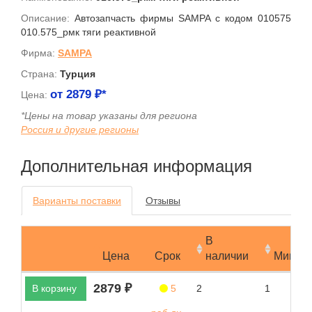
Описание:
Автозапчасть фирмы SAMPA с кодом 010575
010.575_рмк тяги реактивной
Фирма:
SAMPA
Страна:
Турция
от
2879
₽*
Цена:
*Цены на товар указаны для региона
Россия и другие регионы
Дополнительная информация
Варианты поставки
Отзывы
В
Цена
Срок
наличии
Мин.за
2879 ₽
В корзину
5
2
1