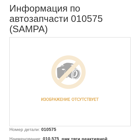
Информация по
автозапчасти 010575
(SAMPA)
Номер детали:
010575
Наименование:
010.575_рмк тяги реактивной