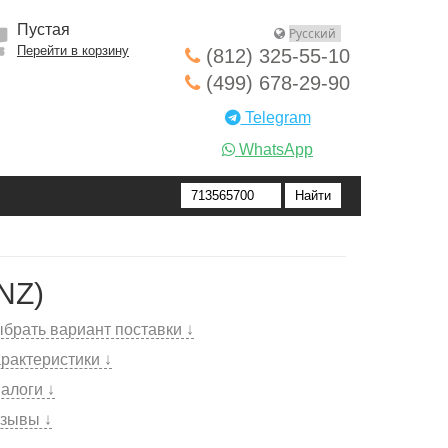
Пустая
Перейти в корзину
(812) 325-55-10
(499) 678-29-90
Telegram
WhatsApp
NZ)
брать вариант поставки ↓
рактеристики ↓
алоги ↓
зывы ↓