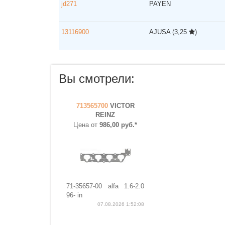
jd271
PAYEN
13116900
AJUSA
(3,25
)
Вы смотрели:
713565700
VICTOR
REINZ
Цена от
986,00 руб.*
71-35657-00 alfa 1.6-2.0
96- in
07.08.2026 1:52:08