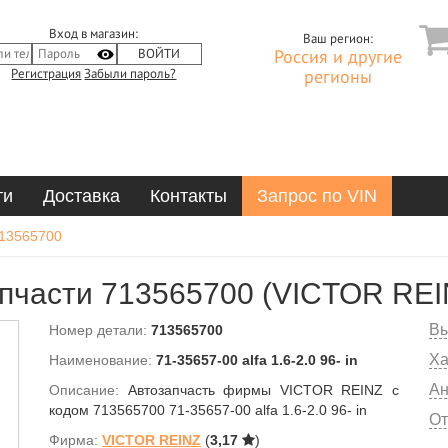
Вход в магазин:
Ваш регион:
Россия и другие
Регистрация
Забыли пароль?
регионы
ти
Доставка
Контакты
Запрос по VIN
13565700
пчасти 713565700 (VICTOR REI
Вы
Номер детали:
713565700
Ха
Наименование:
71-35657-00 alfa 1.6-2.0 96- in
Ан
Описание:
Автозапчасть фирмы VICTOR REINZ с
кодом 713565700 71-35657-00 alfa 1.6-2.0 96- in
От
Фирма:
VICTOR REINZ
(
3,17
)