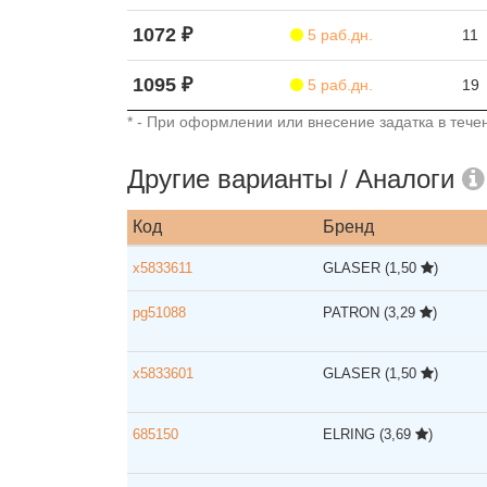
1072 ₽
5 раб.дн.
11
1095 ₽
5 раб.дн.
19
* - При оформлении или внесение задатка в течен
Другие варианты / Аналоги
Код
Бренд
x5833611
GLASER
(1,50
)
pg51088
PATRON
(3,29
)
x5833601
GLASER
(1,50
)
685150
ELRING
(3,69
)