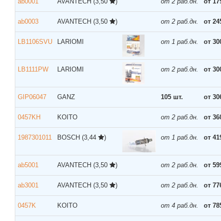
ab0001
AVANTECH
(3,50
)
от 2 раб.дн.
от 17
ab0003
AVANTECH
(3,50
)
от 2 раб.дн.
от 24
LB1106SVU
LARIOMI
от 1 раб.дн.
от 30
LB1111PW
LARIOMI
от 2 раб.дн.
от 30
GIP06047
GANZ
105 шт.
от 30
0457KH
KOITO
от 2 раб.дн.
от 36
1987301011
BOSCH
(3,44
)
от 1 раб.дн.
от 41
ab5001
AVANTECH
(3,50
)
от 2 раб.дн.
от 59
ab3001
AVANTECH
(3,50
)
от 2 раб.дн.
от 77
0457K
KOITO
от 4 раб.дн.
от 78