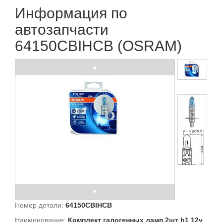
Информация по
автозапчасти
64150CBIHCB (OSRAM)
Номер детали:
64150CBIHCB
Наименование:
Комплект галогенных ламп 2шт h1 12v