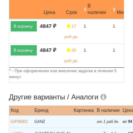
В
Цена
Срок
наличии
Мин.за
4847 ₽
В корзину
17
1
1
раб.дн.
4847 ₽
В корзину
20
1
1
раб.дн.
* - При оформлении или внесение задатка в течении 5
минут.
Другие варианты / Аналоги
Код
Бренд
Картинка
В наличии
Цен
GIP06001
GANZ
от 1 раб.дн.
от 94