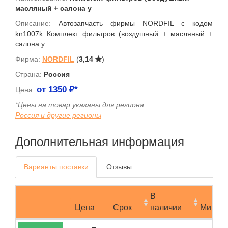
масляный + салона у
Описание:
Автозапчасть фирмы NORDFIL с кодом
kn1007k Комплект фильтров (воздушный + масляный +
салона у
Фирма:
NORDFIL
(
3,14
)
Страна:
Россия
от
1350
₽*
Цена:
*Цены на товар указаны для региона
Россия и другие регионы
Дополнительная информация
Варианты поставки
Отзывы
В
Цена
Срок
наличии
Мин.за