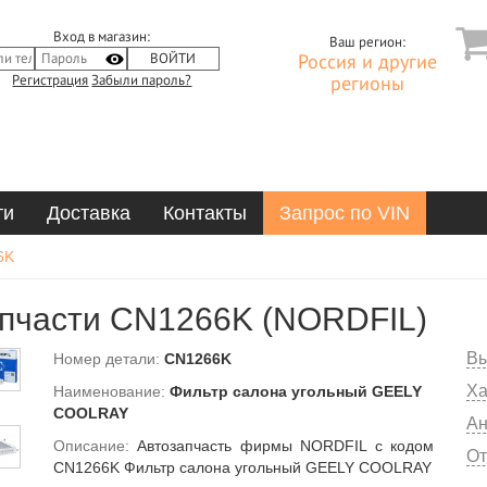
Вход в магазин:
Ваш регион:
Россия и другие
Регистрация
Забыли пароль?
регионы
ти
Доставка
Контакты
Запрос по VIN
6K
пчасти CN1266K (NORDFIL)
Вы
Номер детали:
CN1266K
Ха
Наименование:
Фильтр салона угольный GEELY
COOLRAY
Ан
Описание:
Автозапчасть фирмы NORDFIL с кодом
От
CN1266K Фильтр салона угольный GEELY COOLRAY