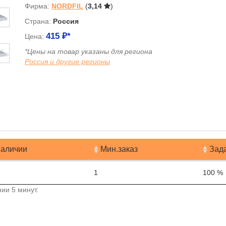
Фирма:
NORDFIL
(
3,14
)
Страна:
Россия
415
₽*
Цена:
*Цены на товар указаны для региона
Россия и другие регионы
я
наличии
Мин.заказ
Зад
1
100 %
ии 5 минут.