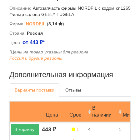
Описание:
Автозапчасть фирмы NORDFIL с кодом cn1265
Фильтр салона GEELY TUGELA
Фирма:
NORDFIL
(
3,14
)
Страна:
Россия
от
443
₽*
Цена:
*Цены на товар указаны для региона
Россия и другие регионы
Дополнительная информация
Варианты поставки
Отзывы
В
Цена
Срок
наличии
Мин.за
443 ₽
В корзину
1
4
1