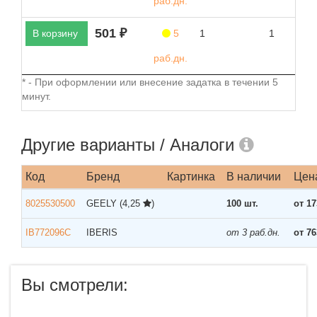
раб.дн.
501 ₽
В корзину
5
1
1
раб.дн.
* - При оформлении или внесение задатка в течении 5
минут.
Другие варианты / Аналоги
Код
Бренд
Картинка
В наличии
Цен
8025530500
GEELY
(4,25
)
100 шт.
от 17
IB772096C
IBERIS
от 3 раб.дн.
от 76
Вы смотрели: