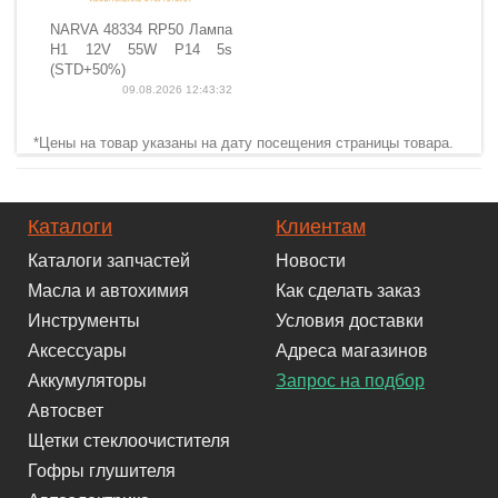
NARVA 48334 RP50 Лампа
H1 12V 55W P14 5s
(STD+50%)
09.08.2026 12:43:32
*Цены на товар указаны на дату посещения страницы товара.
Каталоги
Клиентам
Каталоги запчастей
Новости
Масла и автохимия
Как сделать заказ
Инструменты
Условия доставки
Аксессуары
Адреса магазинов
Аккумуляторы
Запрос на подбор
Автосвет
Щетки стеклоочистителя
Гофры глушителя