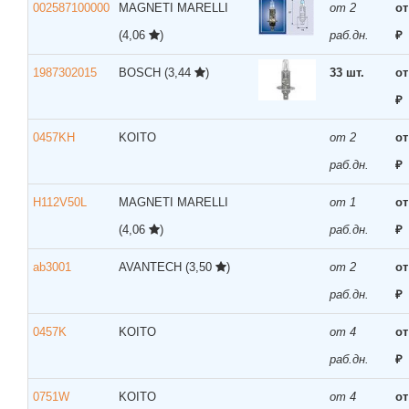
002587100000
MAGNETI MARELLI
от 2
от
(4,06
)
раб.дн.
₽
1987302015
BOSCH
(3,44
)
33 шт.
от
₽
0457KH
KOITO
от 2
от
раб.дн.
₽
H112V50L
MAGNETI MARELLI
от 1
от
(4,06
)
раб.дн.
₽
ab3001
AVANTECH
(3,50
)
от 2
от
раб.дн.
₽
0457K
KOITO
от 4
от
раб.дн.
₽
0751W
KOITO
от 4
от