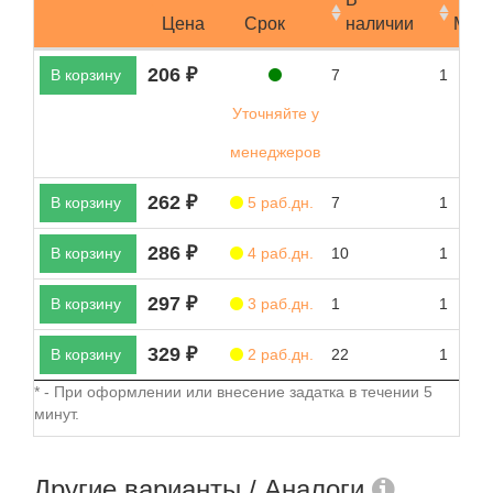
Цена
Срок
наличии
Мин.
206 ₽
В корзину
7
1
Уточняйте у
менеджеров
262 ₽
В корзину
5 раб.дн.
7
1
286 ₽
В корзину
4 раб.дн.
10
1
297 ₽
В корзину
3 раб.дн.
1
1
329 ₽
В корзину
2 раб.дн.
22
1
* - При оформлении или внесение задатка в течении 5
минут.
Другие варианты / Аналоги