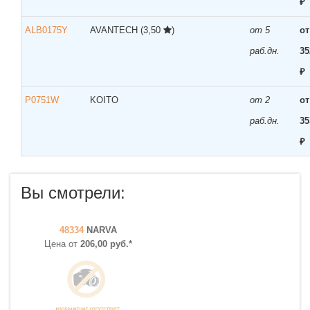
₽
ALB0175Y
AVANTECH
(3,50
)
от 5
от
раб.дн.
35
₽
P0751W
KOITO
от 2
от
раб.дн.
35
₽
Вы смотрели:
48334
NARVA
Цена от
206,00 руб.*