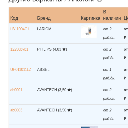
В
Код
Бренд
Картинка
наличии
Ц
LB11004C1
LARIOMI
от 2
от
раб.дн.
₽
12258bvb1
PHILIPS
(4,83
)
от 2
от
раб.дн.
₽
UH011011LZ
ABSEL
от 1
от
раб.дн.
₽
ab0001
AVANTECH
(3,50
)
от 2
от
раб.дн.
₽
ab0003
AVANTECH
(3,50
)
от 2
от
раб.дн.
₽