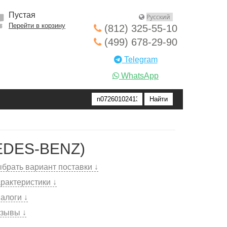
Пустая
Перейти в корзину
(812) 325-55-10
(499) 678-29-90
Telegram
WhatsApp
EDES-BENZ)
брать вариант поставки ↓
рактеристики ↓
алоги ↓
зывы ↓