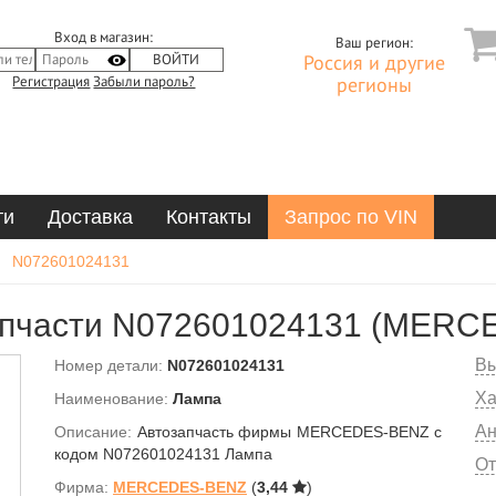
Вход в магазин:
Ваш регион:
Россия и другие
Регистрация
Забыли пароль?
регионы
ти
Доставка
Контакты
Запрос по VIN
N072601024131
апчасти N072601024131 (MERC
Вы
Номер детали:
N072601024131
Ха
Наименование:
Лампа
Ан
Описание:
Автозапчасть фирмы MERCEDES-BENZ с
кодом N072601024131 Лампа
От
Фирма:
MERCEDES-BENZ
(
3,44
)