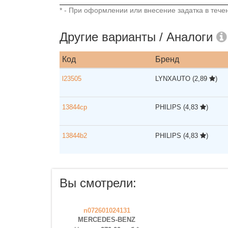
* - При оформлении или внесение задатка в течен
Другие варианты / Аналоги
Код
Бренд
l23505
LYNXAUTO
(2,89
)
13844cp
PHILIPS
(4,83
)
13844b2
PHILIPS
(4,83
)
Вы смотрели:
n072601024131
MERCEDES-BENZ