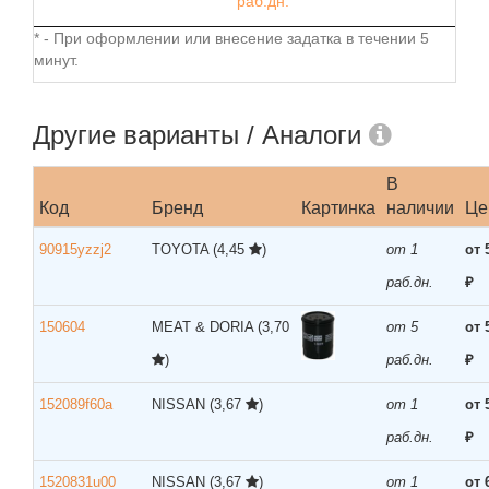
раб.дн.
* - При оформлении или внесение задатка в течении 5
минут.
Другие варианты / Аналоги
В
Код
Бренд
Картинка
наличии
Це
90915yzzj2
TOYOTA
(4,45
)
от 1
от 
раб.дн.
₽
150604
MEAT & DORIA
(3,70
от 5
от 
)
раб.дн.
₽
152089f60a
NISSAN
(3,67
)
от 1
от 
раб.дн.
₽
1520831u00
NISSAN
(3,67
)
от 1
от 