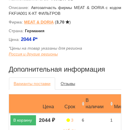
Описание:
Автозапчасть фирмы MEAT & DORIA с кодом
FKFIA001 К-КТ ФИЛЬТРОВ
Фирма:
MEAT & DORIA
(
3,70
)
Страна:
Германия
2044
₽*
Цена:
*Цены на товар указаны для региона
Россия и другие регионы
Дополнительная информация
Варианты поставки
Отзывы
В
Цена
Срок
наличии
Мин.за
2044 ₽
В корзину
3
6
1